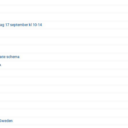
dag 17 september kl 10-14
narie schema
a.
F Sweden