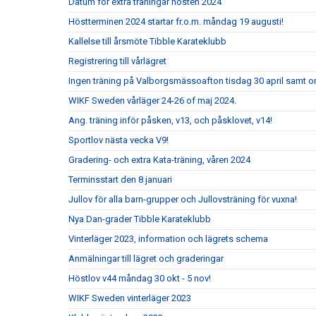
Datum för extra träningar hösten 2024
Höstterminen 2024 startar fr.o.m. måndag 19 augusti!
Kallelse till årsmöte Tibble Karateklubb
Registrering till vårlägret
Ingen träning på Valborgsmässoafton tisdag 30 april samt o
WIKF Sweden vårläger 24-26 of maj 2024.
Ang. träning inför påsken, v13, och påsklovet, v14!
Sportlov nästa vecka V9!
Gradering- och extra Kata-träning, våren 2024
Terminsstart den 8 januari
Jullov för alla barn-grupper och Jullovsträning för vuxna!
Nya Dan-grader Tibble Karateklubb
Vinterläger 2023, information och lägrets schema
Anmälningar till lägret och graderingar
Höstlov v44 måndag 30 okt - 5 nov!
WIKF Sweden vinterläger 2023