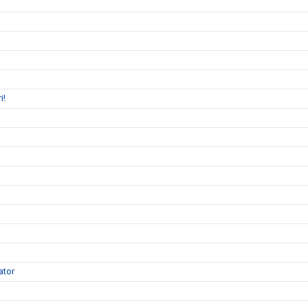
i!
ator