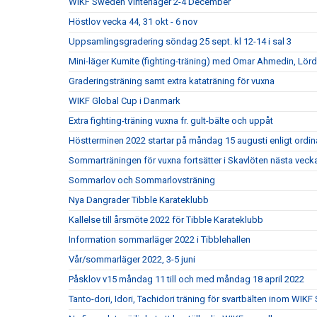
WIKF Sweden Vinterläger 2-4 December
Höstlov vecka 44, 31 okt - 6 nov
Uppsamlingsgradering söndag 25 sept. kl 12-14 i sal 3
Mini-läger Kumite (fighting-träning) med Omar Ahmedin, Lör
Graderingsträning samt extra kataträning för vuxna
WIKF Global Cup i Danmark
Extra fighting-träning vuxna fr. gult-bälte och uppåt
Höstterminen 2022 startar på måndag 15 augusti enligt ordi
Sommarträningen för vuxna fortsätter i Skavlöten nästa veck
Sommarlov och Sommarlovsträning
Nya Dangrader Tibble Karateklubb
Kallelse till årsmöte 2022 för Tibble Karateklubb
Information sommarläger 2022 i Tibblehallen
Vår/sommarläger 2022, 3-5 juni
Påsklov v15 måndag 11 till och med måndag 18 april 2022
Tanto-dori, Idori, Tachidori träning för svartbälten inom WIK