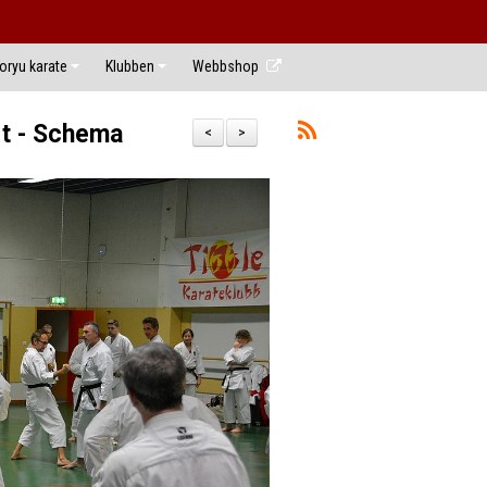
ryu karate
Klubben
Webbshop
rt - Schema
<
>