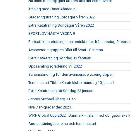
Nu finns det möjlighet att beställa din WIKF overall
Träning med Omar Ahmedin
Graderingsträning Lördagar Våren 2022
Extra Kataträning Söndagar Våren 2022
SPORTLOV NÄSTA VECKA 9
Fortsatt karateträning utan restriktioner från onsdag 9 februar
Avancerade gruppen Blått till Svart - Schema
Extra Kata-träning Söndag 13 februari
Uppsamlingsgradering VT 2022
Schemaändring för den avancerade vuxengruppen
Terminsstart Tibble Karateklubb måndag 10 januari
Extra Kataträning på Söndag 23 januari
Sensei Michael Öberg 7 Dan
Nya Dan-grader dec 2021
WIKF Global Cup 2022 i Danmark - listan med obligatoriska k
Ändrat träningsschema och terminsstart