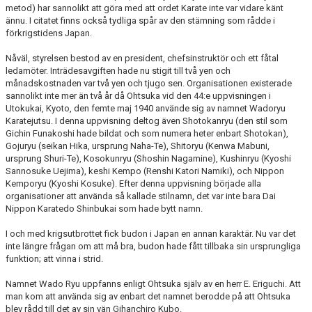
metod) har sannolikt att göra med att ordet Karate inte var vidare känt
ännu. I citatet finns också tydliga spår av den stämning som rådde i
förkrigstidens Japan.
Nåväl, styrelsen bestod av en president, chefsinstruktör och ett fåtal
ledamöter. Inträdesavgiften hade nu stigit till två yen och
månadskostnaden var två yen och tjugo sen. Organisationen existerade
sannolikt inte mer än två år då Ohtsuka vid den 44:e uppvisningen i
Utokukai, Kyoto, den femte maj 1940 använde sig av namnet Wadoryu
Karatejutsu. I denna uppvisning deltog även Shotokanryu (den stil som
Gichin Funakoshi hade bildat och som numera heter enbart Shotokan),
Gojuryu (seikan Hika, ursprung Naha-Te), Shitoryu (Kenwa Mabuni,
ursprung Shuri-Te), Kosokunryu (Shoshin Nagamine), Kushinryu (Kyoshi
Sannosuke Uejima), keshi Kempo (Renshi Katori Namiki), och Nippon
Kemporyu (Kyoshi Kosuke). Efter denna uppvisning började alla
organisationer att använda så kallade stilnamn, det var inte bara Dai
Nippon Karatedo Shinbukai som hade bytt namn.
I och med krigsutbrottet fick budon i Japan en annan karaktär. Nu var det
inte längre frågan om att må bra, budon hade fått tillbaka sin ursprungliga
funktion; att vinna i strid.
Namnet Wado Ryu uppfanns enligt Ohtsuka själv av en herr E. Eriguchi. Att
man kom att använda sig av enbart det namnet berodde på att Ohtsuka
blev rådd till det av sin vän Gihanchiro Kubo.