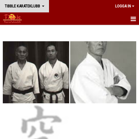
TIBBLE KARATEKLUBB
LOGGA IN
START
BÖRJA TRÄNA
NYHETER
TRÄNING
WADORYU KARATE
DOJO REGLER
KATOR (FÖR INSPIRATION)
LÄNKSAMLING