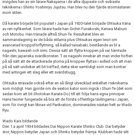
invigdes han av sin lärare Nakayama i de allra djupaste och svåraste
teknikerna i Shinto Yoshinryu Jujutsu. Han blev nu den fjärde stormästaren
inom stilen.
Då karate började bli populärt i Japan på 1920-talet började Ohtsuka träna
av ren nyfikenhet. Som lärare hade han Gichin Funakoshi, Kenwa Mabuni
och Motobu. Han tränade alltså Shuri-Te. Resultatet blev en
sammanslagning av de båda stilarna plus Ohtsukas egen teori om
avancerad kroppsförflyttning, så kallad taisabaki, bestående av bl a
nagashi, kawash och irimi. Dessa sätt att flytta kroppen på var hämtade
från den japanska svärdkonsten. T ex nagashi innebär att man vrider höften
på så sätt att de attackerade ytorna på kroppen flyttas i sidled och att man
på så sätt undviker att bli träffad, detta sker samtidigt som man kontrar
med antingen ett slag eller ett svärdshugg.
Ohtsuka strävade också efter en så långt utvecklad enkelhet i teknikerna
som möjligt. Han gjorde om de sexton kator som ingick i Shuri-Te (det som
sedan kom att bli Shotokan Karate-Do) till att följa hans egna principer.
Hans teorier fungerade så bra att de första offentliga tävlingarna i Japan,
som för övrigt kan liknas vid Pankration, dominerades nästan helt av Wado
Ryu.
Wado Kais bildande
Den 1:a april 1934 bildades Dai Nippon Karate Shinko Club. Dai betyder
stor, Nippon betyder Japan och Shinko betyder främja. Klubben hade sitt