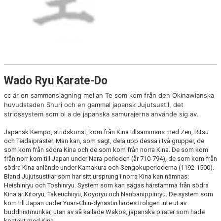
KLUBBEN
WEBBSHOP
Wado Ryu Karate-Do
cc är en sammanslagning mellan Te som kom från den Okinawianska
huvudstaden Shuri och en gammal japansk Jujutsustil, det
stridssystem som bl a de japanska samurajerna använde sig av.
Japansk Kempo, stridskonst, kom från Kina tillsammans med Zen, Ritsu
och Teidaipräster. Man kan, som sagt, dela upp dessa i två grupper, de
som kom från södra Kina och de som kom från norra Kina. De som kom
från norr kom till Japan under Nara-perioden (år 710-794), de som kom från
södra Kina anlände under Kamakura och Sengokuperioderna (1192-1500).
Bland Jujutsustilar som har sitt ursprung i norra Kina kan nämnas:
Heishinryu och Toshinryu. System som kan sägas härstamma från södra
Kina är Kitoryu, Takeuchiryu, Koyoryu och Nanbanippinryu. De system som
kom till Japan under Yuan-Chin-dynastin lärdes troligen inte ut av
buddhistmunkar, utan av så kallade Wakos, japanska pirater som hade
kontakt med Kina.