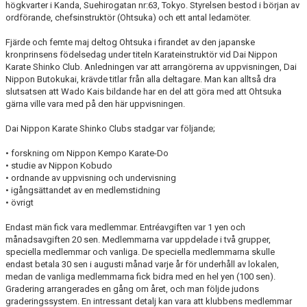
högkvarter i Kanda, Suehirogatan nr:63, Tokyo. Styrelsen bestod i början av
ordförande, chefsinstruktör (Ohtsuka) och ett antal ledamöter.
Fjärde och femte maj deltog Ohtsuka i firandet av den japanske
kronprinsens födelsedag under titeln Karateinstruktör vid Dai Nippon
Karate Shinko Club. Anledningen var att arrangörerna av uppvisningen, Dai
Nippon Butokukai, krävde titlar från alla deltagare. Man kan alltså dra
slutsatsen att Wado Kais bildande har en del att göra med att Ohtsuka
gärna ville vara med på den här uppvisningen.
Dai Nippon Karate Shinko Clubs stadgar var följande;
• forskning om Nippon Kempo Karate-Do
• studie av Nippon Kobudo
• ordnande av uppvisning och undervisning
• igångsättandet av en medlemstidning
• övrigt
Endast män fick vara medlemmar. Entréavgiften var 1 yen och
månadsavgiften 20 sen. Medlemmarna var uppdelade i två grupper,
speciella medlemmar och vanliga. De speciella medlemmarna skulle
endast betala 30 sen i augusti månad varje år för underhåll av lokalen,
medan de vanliga medlemmarna fick bidra med en hel yen (100 sen).
Gradering arrangerades en gång om året, och man följde judons
graderingssystem. En intressant detalj kan vara att klubbens medlemmar