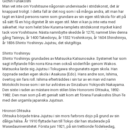
Gichin Funakoshi
Man vet inte om Yoshitsune någonsin undervisade i stridskonst, det är
knappast troligt. I detta fall är det nog som i så många andra, att man har
tagit en känd persons namn som grundare av sin egen stil/skola för att på
så sätt få en hög dignitet åt sin egen stil. Men vi kan ju inte veta med
säkerhet. Hur som helst blev Kurama-templets stridskonst mycket känd
tack vore Yoshitsune. Nästa namnbytte skedde år 1270, namnet blev denna
gång Taiinryu, år 1400 Takedoryu, år 1532 Yoshinkoryu, år 1604 Shinshinryu,
år 1836 Shinto Yoshinryu Jujutsu, det slutgiltiga.
Shinto Yoshinryu
Shinto Yoshinryu grundades av Matsuoka Katsunosuke. Systemet har som
sagt inflytande från norra Kina men också söderifrån genom Wakos.
Matsuoka lärde sig Jujutsu i Tokugawa shogunatets egen skola. Han
öppnade sedan egen skola i Asakusa (Edo). Hans andre son, Ishima,
övertog sin fars roll. Ishima efterträddes i sin tur av en man vid namn
Motokichi Inose som i sin tur avlöstes av Sinzaburo Yokiyoshi Nakayama.
Den siste i raden av mästare inom stilen blev Honoromi Ohtsuka, 1892-
1982. Den man som på ett genialt sätt kom att förena Funakoshis Shuri-Te
med den urgamla japanska Jujutsun.
Hironori Ohtsuka
Ohtsuka började träna Jujutsu i sin mors farbrors dojo på grund av sin
dåliga hälsa. År 1910 flyttade han till Tokyo där han studerade på
Wasedauniversitetet. Första juni 1921, på sin trettionde födelsedag,