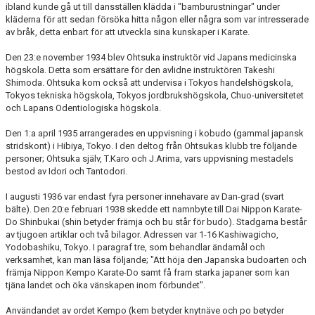
ibland kunde gå ut till dansställen klädda i "bamburustningar" under
kläderna för att sedan försöka hitta någon eller några som var intresserade
av bråk, detta enbart för att utveckla sina kunskaper i Karate.
Den 23:e november 1934 blev Ohtsuka instruktör vid Japans medicinska
högskola. Detta som ersättare för den avlidne instruktören Takeshi
Shimoda. Ohtsuka kom också att undervisa i Tokyos handelshögskola,
Tokyos tekniska högskola, Tokyos jordbrukshögskola, Chuo-universitetet
och Lapans Odentiologiska högskola.
Den 1:a april 1935 arrangerades en uppvisning i kobudo (gammal japansk
stridskont) i Hibiya, Tokyo. I den deltog från Ohtsukas klubb tre följande
personer; Ohtsuka själv, T.Karo och J.Arima, vars uppvisning mestadels
bestod av Idori och Tantodori.
I augusti 1936 var endast fyra personer innehavare av Dan-grad (svart
bälte). Den 20:e februari 1938 skedde ett namnbyte till Dai Nippon Karate-
Do Shinbukai (shin betyder främja och bu står för budo). Stadgarna består
av tjugoen artiklar och två bilagor. Adressen var 1-16 Kashiwagicho,
Yodobashiku, Tokyo. I paragraf tre, som behandlar ändamål och
verksamhet, kan man läsa följande; "Att höja den Japanska budoarten och
främja Nippon Kempo Karate-Do samt få fram starka japaner som kan
tjäna landet och öka vänskapen inom förbundet".
Användandet av ordet Kempo (kem betyder knytnäve och po betyder