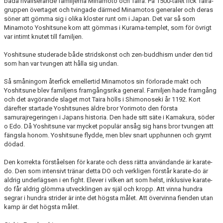
båda rivaliserande familjerna Minamoto och Taira. På 1500-talet fick Taira-
gruppen övertaget och tvingade därmed Minamotos generaler och deras
söner att gömma sig i olika kloster runt om i Japan. Det var så som
Minamoto Yoshitsune kom att gömmas i Kurama-templet, som för övrigt
var intimt knutet till familjen.
Yoshitsune studerade både stridskonst och zen-buddhism under den tid
som han var tvungen att hålla sig undan.
Så småningom återfick emellertid Minamotos sin förlorade makt och
Yoshitsune blev familjens framgångsrika general. Familjen hade framgång
och det avgörande slaget mot Taira hölls i Shimonoseki år 1192. Kort
därefter startade Yoshitsunes äldre bror Yorimoto den första
samurajregeringen i Japans historia. Den hade sitt säte i Kamakura, söder
o Edo. Då Yoshitsune var mycket populär ansåg sig hans bror tvungen att
fängsla honom. Yoshitsune flydde, men blev snart upphunnen och grymt
dödad.
Den korrekta förståelsen för karate och dess rätta användande är karate-
do. Den som intensivt tränar detta DO och verkligen förstår karate-do är
aldrig underlägsen i en fight. Elever i vilken art som helst, inklusive karate-
do får aldrig glömma utvecklingen av själ och kropp. Att vinna hundra
segrar i hundra strider är inte det högsta målet. Att övervinna fienden utan
kamp är det högsta målet.