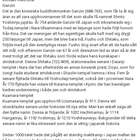
Ganzin
Det är den kinesiske buddhistmunken Ganzin (688-763), som får ta åt sig
äran av att vara upphovsmannen till det som skulle få namnet Shinto
Yoshinryu jujutsu. År 754 anlände Ganzin till Japan och inkvarterade sig i
Todaij-templet i Nara tillsammans med en lärjunge som hade följt honom
från Kina. Det var meningen att han egentligen skulle haft med sig drygt
250 lärjungar till Japan, men det blev bara två; Fusho och Shitaku, som
följde med på den äventyrliga resan. Fusho dog snart efter att de hade nått
sitt mål, och eftersom Ganzin var 67 år och dessutom led av starr så är det
mest troligt att det var Shitaku som förde vidare hans kunskaper i
stridskonst. Denne Shitaku (722-809), stationerades senare i Daianji-
templet i Nara där han efterträdde en annan kinesisk präst, Doyo, som för
övrigt hade studerat stridskonst i Shaolin-tempel hemma i Kina. Fem år
senare flyttade Shitaku till Toshodaiji-templet, också det i provinsen Nara.
År 770 flyttade han vidare till Kutama-templet i Kyoto där han bevisligen
bedrev undervisning i både zen och stridskont.
Kuamara-templet
Kuamara-templet gav upphov till Uzumasaryu år 911. Denna stil
utvecklades senare under historien till nya stilar. Man kan enkelt säga att
den bytte namn. Dessa är följande; år 1032 Hachimanryu, år 1114
Hanganryu, år 1192 Yoshinryu, år 1210 Yoshitsuneryu. Bakgrunden till detta
senare namn är lika intressant som den är viktig i japansk historia.
Sedan 1000-talet hade det pågått en ständig maktkamp i Japan mellan de