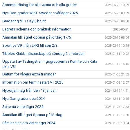
Sommarträning för alla vuxna och alla grader
2025-05-28 10:09
Nya Dan-grader WIKF Swedens vårläger 2025
2025-05-28 09:59
Gradering till 1a Kyu, brunt
2025-05-28 09:50
Lägrets schema och praktisk information
2025-05-21
Anmälan till lägret öppnar på lördag 17/5
2025-05-15 08:04
Sportlov V9, mån 24/2 till sön 2/3.
2025-02-19 10:48
Tibbles Klubbmästerskap på söndag 2:a februari
2025-01-31 10:02
Uppstart av Tävlingsträningsgrupperna i Kumite och Kata
2025-01-12 16:15
sker V3!
Datum för vårens extra träningar
2025-01-06 21:32
Information om terminsstart VT 2025
2025-01-03 12:07
Nybörjarintag från den 13 januari
2024-12-19 14:41
Nya Dan-grader dec 2024
2024-12-11 10:45
Schema vinterläger 2024
2024-11-25 17:53
Anmälan till lägret öppnar på lördag
2024-11-19 11:30
Påminnelse om vinterläger 2024
2024-11-08 10:54