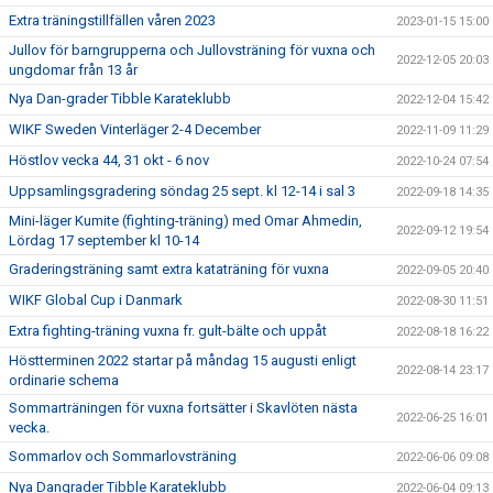
Extra träningstillfällen våren 2023
2023-01-15 15:00
Jullov för barngrupperna och Jullovsträning för vuxna och
2022-12-05 20:03
ungdomar från 13 år
Nya Dan-grader Tibble Karateklubb
2022-12-04 15:42
WIKF Sweden Vinterläger 2-4 December
2022-11-09 11:29
Höstlov vecka 44, 31 okt - 6 nov
2022-10-24 07:54
Uppsamlingsgradering söndag 25 sept. kl 12-14 i sal 3
2022-09-18 14:35
Mini-läger Kumite (fighting-träning) med Omar Ahmedin,
2022-09-12 19:54
Lördag 17 september kl 10-14
Graderingsträning samt extra kataträning för vuxna
2022-09-05 20:40
WIKF Global Cup i Danmark
2022-08-30 11:51
Extra fighting-träning vuxna fr. gult-bälte och uppåt
2022-08-18 16:22
Höstterminen 2022 startar på måndag 15 augusti enligt
2022-08-14 23:17
ordinarie schema
Sommarträningen för vuxna fortsätter i Skavlöten nästa
2022-06-25 16:01
vecka.
Sommarlov och Sommarlovsträning
2022-06-06 09:08
Nya Dangrader Tibble Karateklubb
2022-06-04 09:13