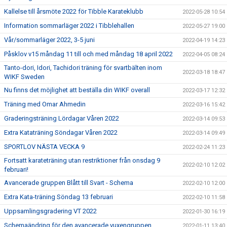
Kallelse till årsmöte 2022 för Tibble Karateklubb
2022-05-28 10:54
Information sommarläger 2022 i Tibblehallen
2022-05-27 19:00
Vår/sommarläger 2022, 3-5 juni
2022-04-19 14:23
Påsklov v15 måndag 11 till och med måndag 18 april 2022
2022-04-05 08:24
Tanto-dori, Idori, Tachidori träning för svartbälten inom
2022-03-18 18:47
WIKF Sweden
Nu finns det möjlighet att beställa din WIKF overall
2022-03-17 12:32
Träning med Omar Ahmedin
2022-03-16 15:42
Graderingsträning Lördagar Våren 2022
2022-03-14 09:53
Extra Kataträning Söndagar Våren 2022
2022-03-14 09:49
SPORTLOV NÄSTA VECKA 9
2022-02-24 11:23
Fortsatt karateträning utan restriktioner från onsdag 9
2022-02-10 12:02
februari!
Avancerade gruppen Blått till Svart - Schema
2022-02-10 12:00
Extra Kata-träning Söndag 13 februari
2022-02-10 11:58
Uppsamlingsgradering VT 2022
2022-01-30 16:19
Schemaändring för den avancerade vuxengruppen
2022-01-11 13:40