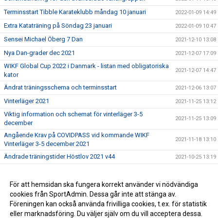
Terminsstart Tibble Karateklubb måndag 10 januari
2022-01-09 14:49
Extra Kataträning på Söndag 23 januari
2022-01-09 10:47
Sensei Michael Öberg 7 Dan
2021-12-10 13:08
Nya Dan-grader dec 2021
2021-12-07 17:09
WIKF Global Cup 2022 i Danmark - listan med obligatoriska
2021-12-07 14:47
kator
Ändrat träningsschema och terminsstart
2021-12-06 13:07
Vinterläger 2021
2021-11-25 13:12
Viktig information och schemat för vinterläger 3-5
2021-11-25 13:09
december
Angående Krav på COVIDPASS vid kommande WIKF
2021-11-18 13:10
Vinterläger 3-5 december 2021
Ändrade träningstider Höstlov 2021 v44
2021-10-25 13:19
Tibble Karateklubb
2021-10-24 09:43
Välkomna till vår nya hemsida !
För att hemsidan ska fungera korrekt använder vi nödvändiga
2021-09-28 10:02
cookies från SportAdmin. Dessa går inte att stänga av.
Graderingsträningar för vuxna höstterminen 2021
2021-08-22 13:20
Föreningen kan också använda frivilliga cookies, t.ex. för statistik
eller marknadsföring. Du väljer själv om du vill acceptera dessa.