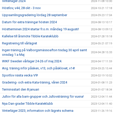
Vinterläger 2024
2024-11-08 10:00
Höstlov, v44, 28 okt - 3 nov
2024-10-21 17:18
Uppsamlingsgradering lördag 28 september
2024-09-23 17:04
Datum för extra träningar hösten 2024
2024-08-13 10:17
Höstterminen 2024 startar fr.o.m. måndag 19 augusti!
2024-08-13 09:12
Kallelse till årsmöte Tibble Karateklubb
2024-07-28 19:18
Registrering till vårlägret
2024-05-21 07:19
Ingen träning på Valborgsmässoafton tisdag 30 april samt
2024-04-28 15:33
onsdag 1:a Maj
WIKF Sweden vårläger 24-26 of maj 2024.
2024-04-17 11:59
Ang. träning inför påsken, v13, och påsklovet, v14!
2024-03-25 15:44
Sportlov nästa vecka V9!
2024-02-19 10:02
Gradering- och extra Kata-träning, våren 2024
2024-01-08 11:23
Terminsstart den 8 januari
2024-01-07 18:34
Jullov för alla barn-grupper och Jullovsträning för vuxna!
2023-12-04 11:44
Nya Dan-grader Tibble Karateklubb
2023-12-04 11:40
Vinterläger 2023, information och lägrets schema
2023-11-26 19:16