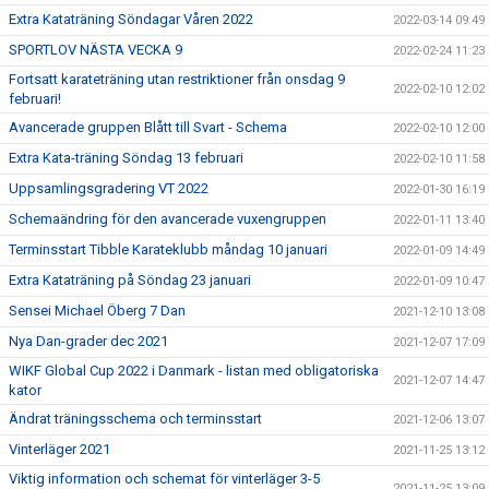
Extra Kataträning Söndagar Våren 2022
2022-03-14 09:49
SPORTLOV NÄSTA VECKA 9
2022-02-24 11:23
Fortsatt karateträning utan restriktioner från onsdag 9
2022-02-10 12:02
februari!
Avancerade gruppen Blått till Svart - Schema
2022-02-10 12:00
Extra Kata-träning Söndag 13 februari
2022-02-10 11:58
Uppsamlingsgradering VT 2022
2022-01-30 16:19
Schemaändring för den avancerade vuxengruppen
2022-01-11 13:40
Terminsstart Tibble Karateklubb måndag 10 januari
2022-01-09 14:49
Extra Kataträning på Söndag 23 januari
2022-01-09 10:47
Sensei Michael Öberg 7 Dan
2021-12-10 13:08
Nya Dan-grader dec 2021
2021-12-07 17:09
WIKF Global Cup 2022 i Danmark - listan med obligatoriska
2021-12-07 14:47
kator
Ändrat träningsschema och terminsstart
2021-12-06 13:07
Vinterläger 2021
2021-11-25 13:12
Viktig information och schemat för vinterläger 3-5
2021-11-25 13:09