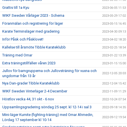
Grattis till 1a Kyu
2023-06-05 11:53
WIKF Sweden Vårläger 2023 - Schema
2023-05-29 17:02
Föranmälan och registrering för läger
2023-05-15 16:45
Karate Terminsläger med gradering
2023-04-30 09:13
Inför Påsk och Påsklovet!
2023-04-02 18:20
Kallelse till årsmöte Tibble Karateklubb
2023-02-25 18:54
Träning med Omar
2023-01-22 13:39
Extra träningstillfällen våren 2023
2023-01-15 15:00
Jullov för barngrupperna och Jullovsträning för vuxna och
2022-12-05 20:03
ungdomar från 13 år
Nya Dan-grader Tibble Karateklubb
2022-12-04 15:42
WIKF Sweden Vinterläger 2-4 December
2022-11-09 11:29
Höstlov vecka 44, 31 okt - 6 nov
2022-10-24 07:54
Uppsamlingsgradering söndag 25 sept. kl 12-14 i sal 3
2022-09-18 14:35
Mini-läger Kumite (fighting-träning) med Omar Ahmedin,
2022-09-12 19:54
Lördag 17 september kl 10-14