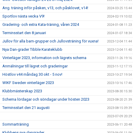
Ang. träning inför påsken, v13, och påsklovet, v14!
2024-03-25 15:44
Sportlov nästa vecka V9!
2024-02-19 10:02
Gradering- och extra Kata-träning, våren 2024
2024-01-08 11:23
Terminsstart den 8 januari
2024-01-07 18:34
Jullov för alla barn-grupper och Jullovsträning för vuxna!
2023-12-04 11:44
Nya Dan-grader Tibble Karateklubb
2023-12-04 11:40
Vinterläger 2023, information och lägrets schema
2023-11-26 19:16
Anmälningar till lägret och graderingar
2023-11-12 17:15
Höstlov v44 måndag 30 okt - 5 nov!
2023-10-27 19:54
WIKF Sweden vinterläger 2023
2023-10-16 17:46
Klubbmästerskap 2023
2023-08-30 15:30
Schema lördagar och söndagar under hösten 2023
2023-08-20 21:39
Terminsstart den 21 augusti
2023-08-15 09:39
2023-07-09 20:29
Sommarträning
2023-06-11 20:48
Klubbens nya dangrader
2023-06-05 11:56