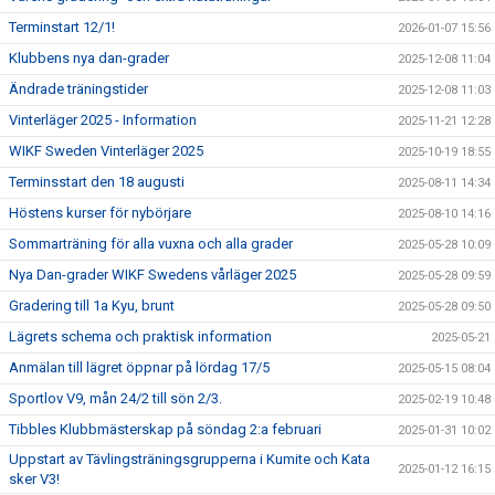
Terminstart 12/1!
2026-01-07 15:56
Klubbens nya dan-grader
2025-12-08 11:04
Ändrade träningstider
2025-12-08 11:03
Vinterläger 2025 - Information
2025-11-21 12:28
WIKF Sweden Vinterläger 2025
2025-10-19 18:55
Terminsstart den 18 augusti
2025-08-11 14:34
Höstens kurser för nybörjare
2025-08-10 14:16
Sommarträning för alla vuxna och alla grader
2025-05-28 10:09
Nya Dan-grader WIKF Swedens vårläger 2025
2025-05-28 09:59
Gradering till 1a Kyu, brunt
2025-05-28 09:50
Lägrets schema och praktisk information
2025-05-21
Anmälan till lägret öppnar på lördag 17/5
2025-05-15 08:04
Sportlov V9, mån 24/2 till sön 2/3.
2025-02-19 10:48
Tibbles Klubbmästerskap på söndag 2:a februari
2025-01-31 10:02
Uppstart av Tävlingsträningsgrupperna i Kumite och Kata
2025-01-12 16:15
sker V3!