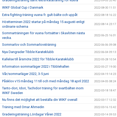
Graderingsträning samt extra kataträning för vuxna
2022-09-05 20:40
WIKF Global Cup i Danmark
2022-08-30 11:51
Extra fighting-träning vuxna fr. gult-bälte och uppåt
2022-08-18 16:22
Höstterminen 2022 startar på måndag 15 augusti enligt
2022-08-14 23:17
ordinarie schema
Sommarträningen för vuxna fortsätter i Skavlöten nästa
2022-06-25 16:01
vecka.
Sommarlov och Sommarlovsträning
2022-06-06 09:08
Nya Dangrader Tibble Karateklubb
2022-06-04 09:13
Kallelse till årsmöte 2022 för Tibble Karateklubb
2022-05-28 10:54
Information sommarläger 2022 i Tibblehallen
2022-05-27 19:00
Vår/sommarläger 2022, 3-5 juni
2022-04-19 14:23
Påsklov v15 måndag 11 till och med måndag 18 april 2022
2022-04-05 08:24
Tanto-dori, Idori, Tachidori träning för svartbälten inom
2022-03-18 18:47
WIKF Sweden
Nu finns det möjlighet att beställa din WIKF overall
2022-03-17 12:32
Träning med Omar Ahmedin
2022-03-16 15:42
Graderingsträning Lördagar Våren 2022
2022-03-14 09:53