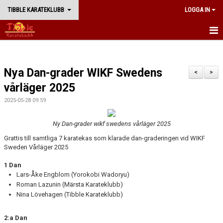
TIBBLE KARATEKLUBB
LOGGA IN
START
Nya Dan-grader WIKF Swedens
BÖRJA TRÄNA
<
>
vårläger 2025
NYHETER
2025-05-28 09:59
TRÄNING
Ny Dan-grader wikf swedens vårläger 2025
WADORYU KARATE
Grattis till samtliga 7 karatekas som klarade dan-graderingen vid WIKF
Sweden Vårläger 2025
KLUBBEN
1 Dan
Lars-Åke Engblom (Yorokobi Wadoryu)
WEBBSHOP
Roman Lazunin (Märsta Karateklubb)
Nina Lövehagen (Tibble Karateklubb)
2:a Dan