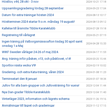
Höstlov, v44, 28 okt - 3 nov
2024-10-21 17:18
Uppsamlingsgradering lördag 28 september
2024-09-23 17:04
Datum för extra träningar hösten 2024
2024-08-13 10:17
Höstterminen 2024 startar fr.o.m. måndag 19 augusti!
2024-08-13 09:12
Kallelse till årsmöte Tibble Karateklubb
2024-07-28 19:18
Registrering till vårlägret
2024-05-21 07:19
Ingen träning på Valborgsmässoafton tisdag 30 april samt
2024-04-28 15:33
onsdag 1:a Maj
WIKF Sweden vårläger 24-26 of maj 2024.
2024-04-17 11:59
Ang. träning inför påsken, v13, och påsklovet, v14!
2024-03-25 15:44
Sportlov nästa vecka V9!
2024-02-19 10:02
Gradering- och extra Kata-träning, våren 2024
2024-01-08 11:23
Terminsstart den 8 januari
2024-01-07 18:34
Jullov för alla barn-grupper och Jullovsträning för vuxna!
2023-12-04 11:44
Nya Dan-grader Tibble Karateklubb
2023-12-04 11:40
Vinterläger 2023, information och lägrets schema
2023-11-26 19:16
Anmälningar till lägret och graderingar
2023-11-12 17:15