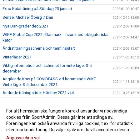
2022-01-09 14:49
Extra Kataträning på Söndag 23 januari
2022-01-09 10:47
Sensei Michael Öberg 7 Dan
2021-12-10 13:08
Nya Dan-grader dec 2021
2021-12-07 17:09
WIKF Global Cup 2022 i Danmark - listan med obligatoriska
2021-12-07 14:47
kator
Ändrat träningsschema och terminsstart
2021-12-06 13:07
Vinterläger 2021
2021-11-25 13:12
Viktig information och schemat för vinterläger 3-5
2021-11-25 13:09
december
Angående Krav på COVIDPASS vid kommande WIKF
2021-11-18 13:10
Vinterläger 3-5 december 2021
Ändrade träningstider Höstlov 2021 v44
2021-10-25 13:19
Tibble Karateklubb
2021-10-24 09:43
Välkomna till vår nya hemsida !
För att hemsidan ska fungera korrekt använder vi nödvändiga
2021-09-28 10:02
cookies från SportAdmin. Dessa går inte att stänga av.
Graderingsträningar för vuxna höstterminen 2021
2021-08-22 13:20
Föreningen kan också använda frivilliga cookies, t.ex. för statistik
eller marknadsföring. Du väljer själv om du vill acceptera dessa.
Anpassa dina val