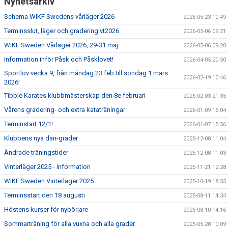
Nyhetsarkiv
Schema WIKF Swedens vårläger 2026
2026-05-23 10:49
Terminsslut, läger och gradering vt2026
2026-05-06 09:21
WIKF Sweden Vårläger 2026, 29-31 maj
2026-05-06 09:20
Information inför Påsk och Påsklovet!
2026-04-05 20:50
Sportlov vecka 9, från måndag 23 feb till söndag 1 mars
2026-02-19 10:46
2026!
Tibble Karates klubbmästerskap den 8e februari
2026-02-03 21:35
Vårens gradering- och extra kataträningar
2026-01-09 16:04
Terminstart 12/1!
2026-01-07 15:56
Klubbens nya dan-grader
2025-12-08 11:04
Ändrade träningstider
2025-12-08 11:03
Vinterläger 2025 - Information
2025-11-21 12:28
WIKF Sweden Vinterläger 2025
2025-10-19 18:55
Terminsstart den 18 augusti
2025-08-11 14:34
Höstens kurser för nybörjare
2025-08-10 14:16
Sommarträning för alla vuxna och alla grader
2025-05-28 10:09