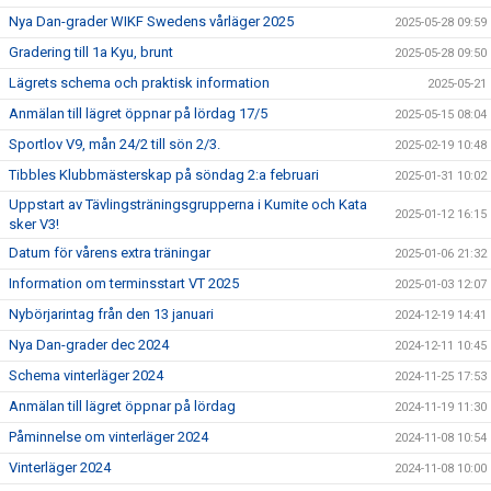
Nya Dan-grader WIKF Swedens vårläger 2025
2025-05-28 09:59
Gradering till 1a Kyu, brunt
2025-05-28 09:50
Lägrets schema och praktisk information
2025-05-21
Anmälan till lägret öppnar på lördag 17/5
2025-05-15 08:04
Sportlov V9, mån 24/2 till sön 2/3.
2025-02-19 10:48
Tibbles Klubbmästerskap på söndag 2:a februari
2025-01-31 10:02
Uppstart av Tävlingsträningsgrupperna i Kumite och Kata
2025-01-12 16:15
sker V3!
Datum för vårens extra träningar
2025-01-06 21:32
Information om terminsstart VT 2025
2025-01-03 12:07
Nybörjarintag från den 13 januari
2024-12-19 14:41
Nya Dan-grader dec 2024
2024-12-11 10:45
Schema vinterläger 2024
2024-11-25 17:53
Anmälan till lägret öppnar på lördag
2024-11-19 11:30
Påminnelse om vinterläger 2024
2024-11-08 10:54
Vinterläger 2024
2024-11-08 10:00