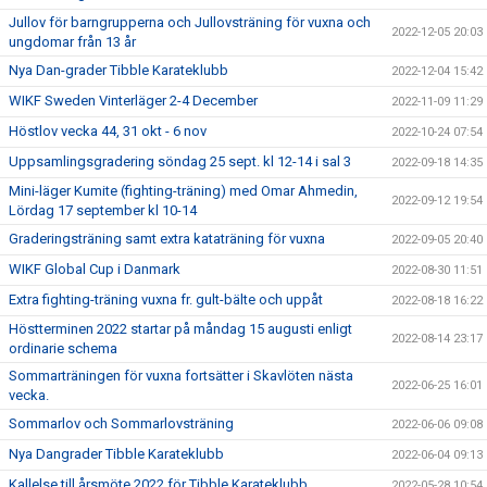
Jullov för barngrupperna och Jullovsträning för vuxna och
2022-12-05 20:03
ungdomar från 13 år
Nya Dan-grader Tibble Karateklubb
2022-12-04 15:42
WIKF Sweden Vinterläger 2-4 December
2022-11-09 11:29
Höstlov vecka 44, 31 okt - 6 nov
2022-10-24 07:54
Uppsamlingsgradering söndag 25 sept. kl 12-14 i sal 3
2022-09-18 14:35
Mini-läger Kumite (fighting-träning) med Omar Ahmedin,
2022-09-12 19:54
Lördag 17 september kl 10-14
Graderingsträning samt extra kataträning för vuxna
2022-09-05 20:40
WIKF Global Cup i Danmark
2022-08-30 11:51
Extra fighting-träning vuxna fr. gult-bälte och uppåt
2022-08-18 16:22
Höstterminen 2022 startar på måndag 15 augusti enligt
2022-08-14 23:17
ordinarie schema
Sommarträningen för vuxna fortsätter i Skavlöten nästa
2022-06-25 16:01
vecka.
Sommarlov och Sommarlovsträning
2022-06-06 09:08
Nya Dangrader Tibble Karateklubb
2022-06-04 09:13
Kallelse till årsmöte 2022 för Tibble Karateklubb
2022-05-28 10:54