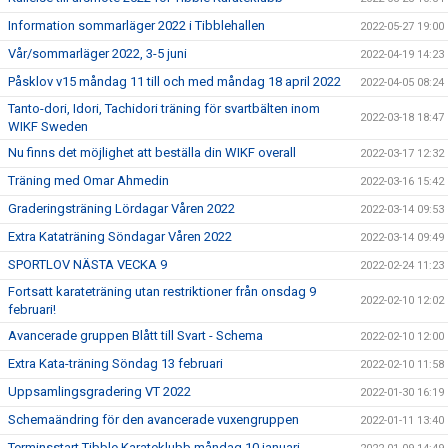
Information sommarläger 2022 i Tibblehallen
2022-05-27 19:00
Vår/sommarläger 2022, 3-5 juni
2022-04-19 14:23
Påsklov v15 måndag 11 till och med måndag 18 april 2022
2022-04-05 08:24
Tanto-dori, Idori, Tachidori träning för svartbälten inom
2022-03-18 18:47
WIKF Sweden
Nu finns det möjlighet att beställa din WIKF overall
2022-03-17 12:32
Träning med Omar Ahmedin
2022-03-16 15:42
Graderingsträning Lördagar Våren 2022
2022-03-14 09:53
Extra Kataträning Söndagar Våren 2022
2022-03-14 09:49
SPORTLOV NÄSTA VECKA 9
2022-02-24 11:23
Fortsatt karateträning utan restriktioner från onsdag 9
2022-02-10 12:02
februari!
Avancerade gruppen Blått till Svart - Schema
2022-02-10 12:00
Extra Kata-träning Söndag 13 februari
2022-02-10 11:58
Uppsamlingsgradering VT 2022
2022-01-30 16:19
Schemaändring för den avancerade vuxengruppen
2022-01-11 13:40
Terminsstart Tibble Karateklubb måndag 10 januari