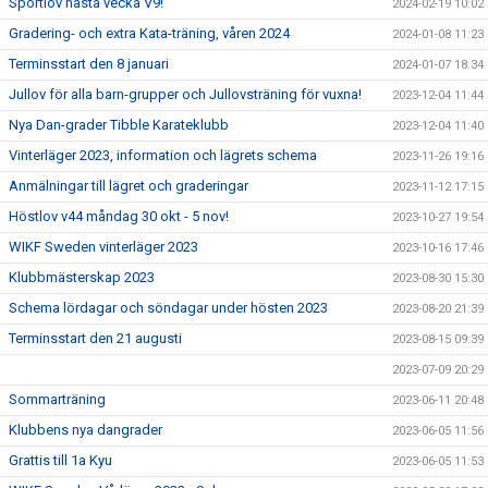
Sportlov nästa vecka V9!
2024-02-19 10:02
Gradering- och extra Kata-träning, våren 2024
2024-01-08 11:23
Terminsstart den 8 januari
2024-01-07 18:34
Jullov för alla barn-grupper och Jullovsträning för vuxna!
2023-12-04 11:44
Nya Dan-grader Tibble Karateklubb
2023-12-04 11:40
Vinterläger 2023, information och lägrets schema
2023-11-26 19:16
Anmälningar till lägret och graderingar
2023-11-12 17:15
Höstlov v44 måndag 30 okt - 5 nov!
2023-10-27 19:54
WIKF Sweden vinterläger 2023
2023-10-16 17:46
Klubbmästerskap 2023
2023-08-30 15:30
Schema lördagar och söndagar under hösten 2023
2023-08-20 21:39
Terminsstart den 21 augusti
2023-08-15 09:39
2023-07-09 20:29
Sommarträning
2023-06-11 20:48
Klubbens nya dangrader
2023-06-05 11:56
Grattis till 1a Kyu
2023-06-05 11:53