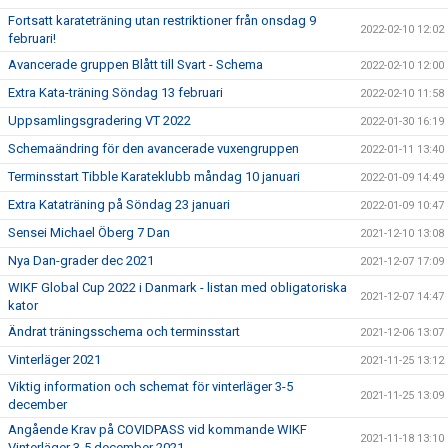
Fortsatt karateträning utan restriktioner från onsdag 9
2022-02-10 12:02
februari!
Avancerade gruppen Blått till Svart - Schema
2022-02-10 12:00
Extra Kata-träning Söndag 13 februari
2022-02-10 11:58
Uppsamlingsgradering VT 2022
2022-01-30 16:19
Schemaändring för den avancerade vuxengruppen
2022-01-11 13:40
Terminsstart Tibble Karateklubb måndag 10 januari
2022-01-09 14:49
Extra Kataträning på Söndag 23 januari
2022-01-09 10:47
Sensei Michael Öberg 7 Dan
2021-12-10 13:08
Nya Dan-grader dec 2021
2021-12-07 17:09
WIKF Global Cup 2022 i Danmark - listan med obligatoriska
2021-12-07 14:47
kator
Ändrat träningsschema och terminsstart
2021-12-06 13:07
Vinterläger 2021
2021-11-25 13:12
Viktig information och schemat för vinterläger 3-5
2021-11-25 13:09
december
Angående Krav på COVIDPASS vid kommande WIKF
2021-11-18 13:10
Vinterläger 3-5 december 2021