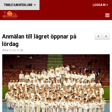
TIBBLE KARATEKLUBB
LOGGA IN
START
Anmälan till lägret öppnar på
BÖRJA TRÄNA
<
>
lördag
NYHETER
2024-11-19 11:30
TRÄNING
WADORYU KARATE
KLUBBEN
WEBBSHOP