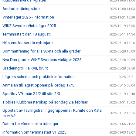
Klubbens nya dan-grader
2025-12-08 11:04
Ändrade träningstider
2025-12-08 11:03
Vinterläger 2025 - Information
2025-11-21 12:28
WIKF Sweden Vinterläger 2025
2025-10-19 18:55
Terminsstart den 18 augusti
2025-08-11 14:34
Höstens kurser för nybörjare
2025-08-10 14:16
Sommarträning för alla vuxna och alla grader
2025-05-28 10:09
Nya Dan-grader WIKF Swedens vårläger 2025
2025-05-28 09:59
Gradering till 1a Kyu, brunt
2025-05-28 09:50
Lägrets schema och praktisk information
2025-05-21
Anmälan till lägret öppnar på lördag 17/5
2025-05-15 08:04
Sportlov V9, mån 24/2 till sön 2/3.
2025-02-19 10:48
Tibbles Klubbmästerskap på söndag 2:a februari
2025-01-31 10:02
Uppstart av Tävlingsträningsgrupperna i Kumite och Kata
2025-01-12 16:15
sker V3!
Datum för vårens extra träningar
2025-01-06 21:32
Information om terminsstart VT 2025
2025-01-03 12:07