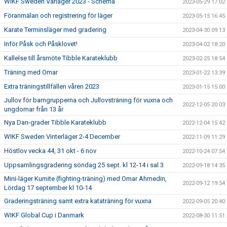
WIKF Sweden Vårläger 2023 - Schema
2023-05-29 17:02
Föranmälan och registrering för läger
2023-05-15 16:45
Karate Terminsläger med gradering
2023-04-30 09:13
Inför Påsk och Påsklovet!
2023-04-02 18:20
Kallelse till årsmöte Tibble Karateklubb
2023-02-25 18:54
Träning med Omar
2023-01-22 13:39
Extra träningstillfällen våren 2023
2023-01-15 15:00
Jullov för barngrupperna och Jullovsträning för vuxna och
2022-12-05 20:03
ungdomar från 13 år
Nya Dan-grader Tibble Karateklubb
2022-12-04 15:42
WIKF Sweden Vinterläger 2-4 December
2022-11-09 11:29
Höstlov vecka 44, 31 okt - 6 nov
2022-10-24 07:54
Uppsamlingsgradering söndag 25 sept. kl 12-14 i sal 3
2022-09-18 14:35
Mini-läger Kumite (fighting-träning) med Omar Ahmedin,
2022-09-12 19:54
Lördag 17 september kl 10-14
Graderingsträning samt extra kataträning för vuxna
2022-09-05 20:40
WIKF Global Cup i Danmark
2022-08-30 11:51