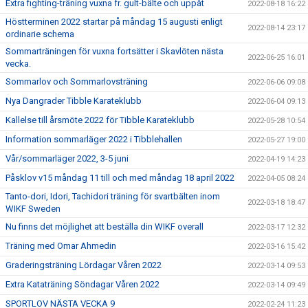
Extra fighting-träning vuxna fr. gult-bälte och uppåt
2022-08-18 16:22
Höstterminen 2022 startar på måndag 15 augusti enligt
2022-08-14 23:17
ordinarie schema
Sommarträningen för vuxna fortsätter i Skavlöten nästa
2022-06-25 16:01
vecka.
Sommarlov och Sommarlovsträning
2022-06-06 09:08
Nya Dangrader Tibble Karateklubb
2022-06-04 09:13
Kallelse till årsmöte 2022 för Tibble Karateklubb
2022-05-28 10:54
Information sommarläger 2022 i Tibblehallen
2022-05-27 19:00
Vår/sommarläger 2022, 3-5 juni
2022-04-19 14:23
Påsklov v15 måndag 11 till och med måndag 18 april 2022
2022-04-05 08:24
Tanto-dori, Idori, Tachidori träning för svartbälten inom
2022-03-18 18:47
WIKF Sweden
Nu finns det möjlighet att beställa din WIKF overall
2022-03-17 12:32
Träning med Omar Ahmedin
2022-03-16 15:42
Graderingsträning Lördagar Våren 2022
2022-03-14 09:53
Extra Kataträning Söndagar Våren 2022
2022-03-14 09:49
SPORTLOV NÄSTA VECKA 9
2022-02-24 11:23