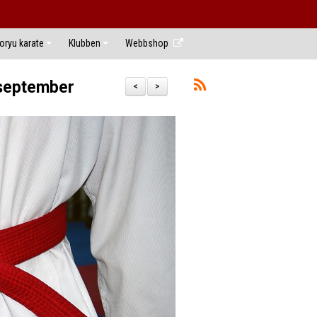
ryu karate
Klubben
Webbshop
 september
<
>