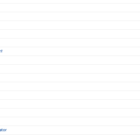
i!
ator