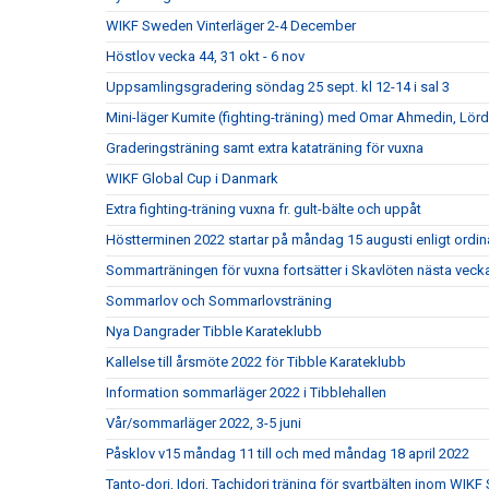
WIKF Sweden Vinterläger 2-4 December
Höstlov vecka 44, 31 okt - 6 nov
Uppsamlingsgradering söndag 25 sept. kl 12-14 i sal 3
Mini-läger Kumite (fighting-träning) med Omar Ahmedin, Lör
Graderingsträning samt extra kataträning för vuxna
WIKF Global Cup i Danmark
Extra fighting-träning vuxna fr. gult-bälte och uppåt
Höstterminen 2022 startar på måndag 15 augusti enligt ordi
Sommarträningen för vuxna fortsätter i Skavlöten nästa veck
Sommarlov och Sommarlovsträning
Nya Dangrader Tibble Karateklubb
Kallelse till årsmöte 2022 för Tibble Karateklubb
Information sommarläger 2022 i Tibblehallen
Vår/sommarläger 2022, 3-5 juni
Påsklov v15 måndag 11 till och med måndag 18 april 2022
Tanto-dori, Idori, Tachidori träning för svartbälten inom WIK