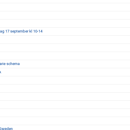
dag 17 september kl 10-14
narie schema
a.
F Sweden