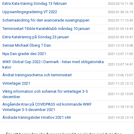
Extra Kata-träning Söndag 13 februari
2022-02-10 11:58
Uppsamlingsgradering VT 2022
2022-01-30 16:19
Schemaändring för den avancerade vuxengruppen
2022-01-11 13:40
Terminsstart Tibble Karateklubb måndag 10 januari
2022-01-09 14:49
Extra Kataträning på Söndag 23 januari
2022-01-09 10:47
Sensei Michael Öberg 7 Dan
2021-12-10 13:08
Nya Dan-grader dec 2021
2021-12-07 17:09
WIKF Global Cup 2022 i Danmark - listan med obligatoriska
2021-12-07 14:47
kator
Ändrat träningsschema och terminsstart
2021-12-06 13:07
Vinterläger 2021
2021-11-25 13:12
Viktig information och schemat för vinterläger 3-5
2021-11-25 13:09
december
Angående Krav på COVIDPASS vid kommande WIKF
2021-11-18 13:10
Vinterläger 3-5 december 2021
Ändrade träningstider Höstlov 2021 v44
2021-10-25 13:19
Tibble Karateklubb
2021-10-24 09:43