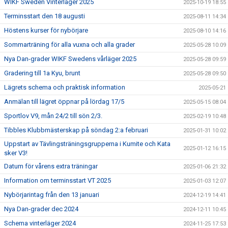
WIKF Sweden Vinterläger 2025
2025-10-19 18:55
Terminsstart den 18 augusti
2025-08-11 14:34
Höstens kurser för nybörjare
2025-08-10 14:16
Sommarträning för alla vuxna och alla grader
2025-05-28 10:09
Nya Dan-grader WIKF Swedens vårläger 2025
2025-05-28 09:59
Gradering till 1a Kyu, brunt
2025-05-28 09:50
Lägrets schema och praktisk information
2025-05-21
Anmälan till lägret öppnar på lördag 17/5
2025-05-15 08:04
Sportlov V9, mån 24/2 till sön 2/3.
2025-02-19 10:48
Tibbles Klubbmästerskap på söndag 2:a februari
2025-01-31 10:02
Uppstart av Tävlingsträningsgrupperna i Kumite och Kata
2025-01-12 16:15
sker V3!
Datum för vårens extra träningar
2025-01-06 21:32
Information om terminsstart VT 2025
2025-01-03 12:07
Nybörjarintag från den 13 januari
2024-12-19 14:41
Nya Dan-grader dec 2024
2024-12-11 10:45
Schema vinterläger 2024
2024-11-25 17:53