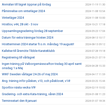
Anmälan till lägret öppnar på lördag
2024-11-19 11:30
Påminnelse om vinterläger 2024
2024-11-08 10:54
Vinterläger 2024
2024-11-08 10:00
Höstlov, v44, 28 okt - 3 nov
2024-10-21 17:18
Uppsamlingsgradering lördag 28 september
2024-09-23 17:04
Datum för extra träningar hösten 2024
2024-08-13 10:17
Höstterminen 2024 startar fr.o.m. måndag 19 augusti!
2024-08-13 09:12
Kallelse till årsmöte Tibble Karateklubb
2024-07-28 19:18
Registrering till vårlägret
2024-05-21 07:19
Ingen träning på Valborgsmässoafton tisdag 30 april samt
2024-04-28 15:33
onsdag 1:a Maj
WIKF Sweden vårläger 24-26 of maj 2024.
2024-04-17 11:59
Ang. träning inför påsken, v13, och påsklovet, v14!
2024-03-25 15:44
Sportlov nästa vecka V9!
2024-02-19 10:02
Gradering- och extra Kata-träning, våren 2024
2024-01-08 11:23
Terminsstart den 8 januari
2024-01-07 18:34