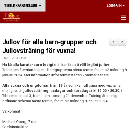
TIBBLE KARATEKLUBB
LOGGA IN
START
Jullov för alla barn-grupper och
BÖRJA TRÄNA
<
>
Jullovsträning för vuxna!
NYHETER
2023-12-04 11:44
Nu får alla
karate-barn ledigt
och kan fira
ett välförtjänt jullov
.
TRÄNING
Träningen återstartar igen i barngrupperna nästa termin fr.o.m. v2 måndag 8
januari 2024. Mer information inför terminstarten kommer senare.
WADORYU KARATE
Alla vuxna och ungdomar från 13 år
som kan vill träna med vuxna har
möjlighet till
jullovsträning, tisdagar och torsdagar kl 19.00 - 20.30
, i
KLUBBEN
Tibblehallen sal 3, fram t.o.m. torsdag 21 december. Träning åter enligt
ordinarie schema nästa termin, fr.o.m. v2 måndag 8 januari 2024.
WEBBSHOP
Välkomna!
Michael Öberg, 7 dan
Chefsinstruktör