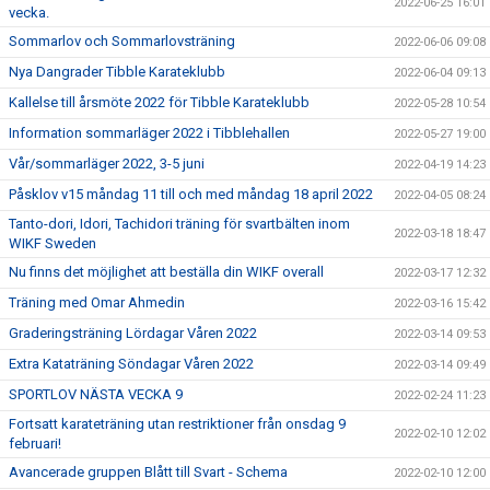
2022-06-25 16:01
vecka.
Sommarlov och Sommarlovsträning
2022-06-06 09:08
Nya Dangrader Tibble Karateklubb
2022-06-04 09:13
Kallelse till årsmöte 2022 för Tibble Karateklubb
2022-05-28 10:54
Information sommarläger 2022 i Tibblehallen
2022-05-27 19:00
Vår/sommarläger 2022, 3-5 juni
2022-04-19 14:23
Påsklov v15 måndag 11 till och med måndag 18 april 2022
2022-04-05 08:24
Tanto-dori, Idori, Tachidori träning för svartbälten inom
2022-03-18 18:47
WIKF Sweden
Nu finns det möjlighet att beställa din WIKF overall
2022-03-17 12:32
Träning med Omar Ahmedin
2022-03-16 15:42
Graderingsträning Lördagar Våren 2022
2022-03-14 09:53
Extra Kataträning Söndagar Våren 2022
2022-03-14 09:49
SPORTLOV NÄSTA VECKA 9
2022-02-24 11:23
Fortsatt karateträning utan restriktioner från onsdag 9
2022-02-10 12:02
februari!
Avancerade gruppen Blått till Svart - Schema
2022-02-10 12:00