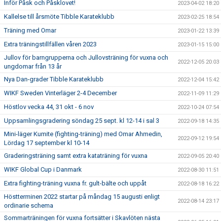
Inför Påsk och Påsklovet!
2023-04-02 18:20
Kallelse till årsmöte Tibble Karateklubb
2023-02-25 18:54
Träning med Omar
2023-01-22 13:39
Extra träningstillfällen våren 2023
2023-01-15 15:00
Jullov för barngrupperna och Jullovsträning för vuxna och
2022-12-05 20:03
ungdomar från 13 år
Nya Dan-grader Tibble Karateklubb
2022-12-04 15:42
WIKF Sweden Vinterläger 2-4 December
2022-11-09 11:29
Höstlov vecka 44, 31 okt - 6 nov
2022-10-24 07:54
Uppsamlingsgradering söndag 25 sept. kl 12-14 i sal 3
2022-09-18 14:35
Mini-läger Kumite (fighting-träning) med Omar Ahmedin,
2022-09-12 19:54
Lördag 17 september kl 10-14
Graderingsträning samt extra kataträning för vuxna
2022-09-05 20:40
WIKF Global Cup i Danmark
2022-08-30 11:51
Extra fighting-träning vuxna fr. gult-bälte och uppåt
2022-08-18 16:22
Höstterminen 2022 startar på måndag 15 augusti enligt
2022-08-14 23:17
ordinarie schema
Sommarträningen för vuxna fortsätter i Skavlöten nästa