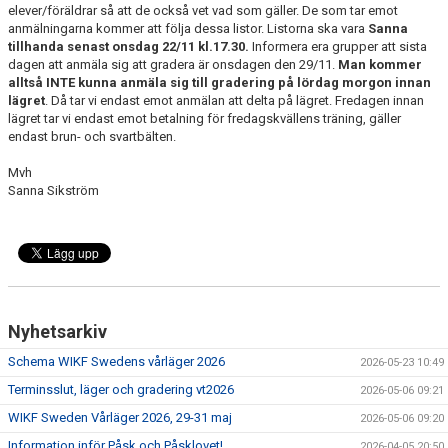
elever/föräldrar så att de också vet vad som gäller. De som tar emot
anmälningarna kommer att följa dessa listor. Listorna ska vara
Sanna
tillhanda senast onsdag 22/11 kl.17.30.
Informera era grupper att sista
dagen att anmäla sig att gradera är onsdagen den 29/11.
Man kommer
alltså INTE kunna anmäla sig till gradering på lördag morgon innan
lägret
. Då tar vi endast emot anmälan att delta på lägret. Fredagen innan
lägret tar vi endast emot betalning för fredagskvällens träning, gäller
endast brun- och svartbälten.
Mvh
Sanna Sikström
Nyhetsarkiv
Schema WIKF Swedens vårläger 2026
2026-05-23 10:49
Terminsslut, läger och gradering vt2026
2026-05-06 09:21
WIKF Sweden Vårläger 2026, 29-31 maj
2026-05-06 09:20
Information inför Påsk och Påsklovet!
2026-04-05 20:50