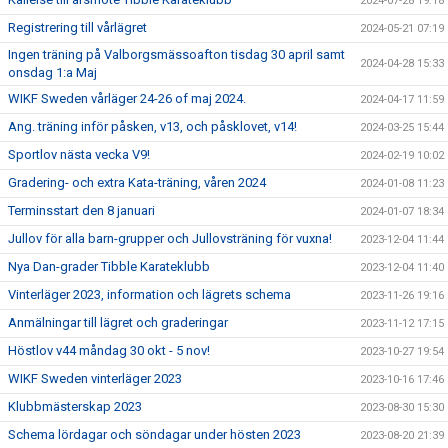
2024-07-28 19:18
Registrering till vårlägret
2024-05-21 07:19
Ingen träning på Valborgsmässoafton tisdag 30 april samt
2024-04-28 15:33
onsdag 1:a Maj
WIKF Sweden vårläger 24-26 of maj 2024.
2024-04-17 11:59
Ang. träning inför påsken, v13, och påsklovet, v14!
2024-03-25 15:44
Sportlov nästa vecka V9!
2024-02-19 10:02
Gradering- och extra Kata-träning, våren 2024
2024-01-08 11:23
Terminsstart den 8 januari
2024-01-07 18:34
Jullov för alla barn-grupper och Jullovsträning för vuxna!
2023-12-04 11:44
Nya Dan-grader Tibble Karateklubb
2023-12-04 11:40
Vinterläger 2023, information och lägrets schema
2023-11-26 19:16
Anmälningar till lägret och graderingar
2023-11-12 17:15
Höstlov v44 måndag 30 okt - 5 nov!
2023-10-27 19:54
WIKF Sweden vinterläger 2023
2023-10-16 17:46
Klubbmästerskap 2023
2023-08-30 15:30
Schema lördagar och söndagar under hösten 2023
2023-08-20 21:39