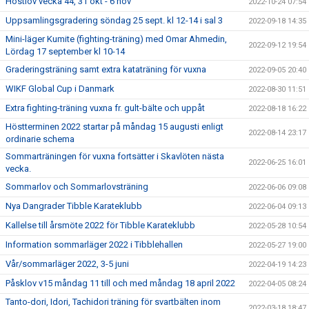
Höstlov vecka 44, 31 okt - 6 nov
2022-10-24 07:54
Uppsamlingsgradering söndag 25 sept. kl 12-14 i sal 3
2022-09-18 14:35
Mini-läger Kumite (fighting-träning) med Omar Ahmedin,
2022-09-12 19:54
Lördag 17 september kl 10-14
Graderingsträning samt extra kataträning för vuxna
2022-09-05 20:40
WIKF Global Cup i Danmark
2022-08-30 11:51
Extra fighting-träning vuxna fr. gult-bälte och uppåt
2022-08-18 16:22
Höstterminen 2022 startar på måndag 15 augusti enligt
2022-08-14 23:17
ordinarie schema
Sommarträningen för vuxna fortsätter i Skavlöten nästa
2022-06-25 16:01
vecka.
Sommarlov och Sommarlovsträning
2022-06-06 09:08
Nya Dangrader Tibble Karateklubb
2022-06-04 09:13
Kallelse till årsmöte 2022 för Tibble Karateklubb
2022-05-28 10:54
Information sommarläger 2022 i Tibblehallen
2022-05-27 19:00
Vår/sommarläger 2022, 3-5 juni
2022-04-19 14:23
Påsklov v15 måndag 11 till och med måndag 18 april 2022
2022-04-05 08:24
Tanto-dori, Idori, Tachidori träning för svartbälten inom
2022-03-18 18:47