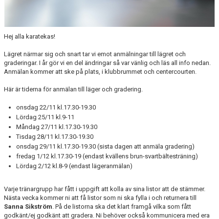
Hej alla karatekas!
Lägret närmar sig och snart tar vi emot anmälningar till lägret och
graderingar. I år gör vi en del ändringar så var vänlig och läs all info nedan.
Anmälan kommer att ske på plats, i klubbrummet och centercourten.
Här är tiderna för anmälan till läger och gradering.
onsdag 22/11 kl.17.30-19.30
Lördag 25/11 kl.9-11
Måndag 27/11 kl.17.30-19.30
Tisdag 28/11 kl.17.30-19.30
onsdag 29/11 kl.17.30-19.30 (sista dagen att anmäla gradering)
fredag 1/12 kl.17.30-19 (endast kvällens brun-svartbältesträning)
Lördag 2/12 kl.8-9 (endast lägeranmälan)
Varje tränargrupp har fått i uppgift att kolla av sina listor att de stämmer.
Nästa vecka kommer ni att få listor som ni ska fylla i och returnera till
Sanna Sikström
. På de listorna ska det klart framgå vilka som fått
godkänt/ej godkänt att gradera. Ni behöver också kommunicera med era