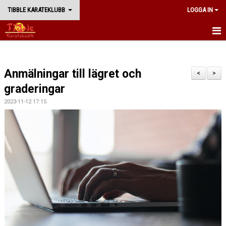
TIBBLE KARATEKLUBB
LOGGA IN
START
Anmälningar till lägret och
BÖRJA TRÄNA
<
>
graderingar
NYHETER
2023-11-12 17:15
TRÄNING
WADORYU KARATE
KLUBBEN
WEBBSHOP