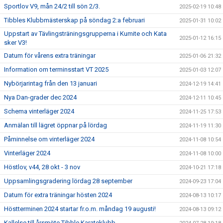
Sportlov V9, mån 24/2 till sön 2/3.
2025-02-19 10:48
Tibbles Klubbmästerskap på söndag 2:a februari
2025-01-31 10:02
Uppstart av Tävlingsträningsgrupperna i Kumite och Kata
2025-01-12 16:15
sker V3!
Datum för vårens extra träningar
2025-01-06 21:32
Information om terminsstart VT 2025
2025-01-03 12:07
Nybörjarintag från den 13 januari
2024-12-19 14:41
Nya Dan-grader dec 2024
2024-12-11 10:45
Schema vinterläger 2024
2024-11-25 17:53
Anmälan till lägret öppnar på lördag
2024-11-19 11:30
Påminnelse om vinterläger 2024
2024-11-08 10:54
Vinterläger 2024
2024-11-08 10:00
Höstlov, v44, 28 okt - 3 nov
2024-10-21 17:18
Uppsamlingsgradering lördag 28 september
2024-09-23 17:04
Datum för extra träningar hösten 2024
2024-08-13 10:17
Höstterminen 2024 startar fr.o.m. måndag 19 augusti!
2024-08-13 09:12
Kallelse till årsmöte Tibble Karateklubb