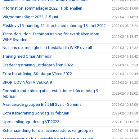
Information sommarläger 2022 i Tibblehallen
2022-05-27 19:00
Vår/sommarläger 2022, 3-5 juni
2022-04-19 14:23
Påsklov v15 måndag 11 till och med måndag 18 april 2022
2022-04-05 08:24
Tanto-dori, Idori, Tachidori träning för svartbälten inom
2022-03-18 18:47
WIKF Sweden
Nu finns det möjlighet att beställa din WIKF overall
2022-03-17 12:32
Träning med Omar Ahmedin
2022-03-16 15:42
Graderingsträning Lördagar Våren 2022
2022-03-14 09:53
Extra Kataträning Söndagar Våren 2022
2022-03-14 09:49
SPORTLOV NÄSTA VECKA 9
2022-02-24 11:23
Fortsatt karateträning utan restriktioner från onsdag 9
2022-02-10 12:02
februari!
Avancerade gruppen Blått till Svart - Schema
2022-02-10 12:00
Extra Kata-träning Söndag 13 februari
2022-02-10 11:58
Uppsamlingsgradering VT 2022
2022-01-30 16:19
Schemaändring för den avancerade vuxengruppen
2022-01-11 13:40