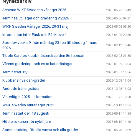
Nyhetsarkiv
Schema WIKF Swedens vårläger 2026
2026-05-23 10:49
Terminsslut, läger och gradering vt2026
2026-05-06 09:21
WIKF Sweden Vårläger 2026, 29-31 maj
2026-05-06 09:20
Information inför Påsk och Påsklovet!
2026-04-05 20:50
Sportlov vecka 9, från måndag 23 feb till söndag 1 mars
2026-02-19 10:46
2026!
Tibble Karates klubbmästerskap den 8e februari
2026-02-03 21:35
Vårens gradering- och extra kataträningar
2026-01-09 16:04
Terminstart 12/1!
2026-01-07 15:56
Klubbens nya dan-grader
2025-12-08 11:04
Ändrade träningstider
2025-12-08 11:03
Vinterläger 2025 - Information
2025-11-21 12:28
WIKF Sweden Vinterläger 2025
2025-10-19 18:55
Terminsstart den 18 augusti
2025-08-11 14:34
Höstens kurser för nybörjare
2025-08-10 14:16
Sommarträning för alla vuxna och alla grader
2025-05-28 10:09