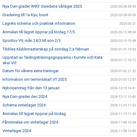
Nya Dan-grader WIKF Swedens vårläger 2025
2025-05-28 09:59
Gradering till 1a Kyu, brunt
2025-05-28 09:50
Lägrets schema och praktisk information
2025-05-21
Anmälan till lägret öppnar på lördag 17/5
2025-05-15 08:04
Sportlov V9, mån 24/2 till sön 2/3.
2025-02-19 10:48
Tibbles Klubbmästerskap på söndag 2:a februari
2025-01-31 10:02
Uppstart av Tävlingsträningsgrupperna i Kumite och Kata
2025-01-12 16:15
sker V3!
Datum för vårens extra träningar
2025-01-06 21:32
Information om terminsstart VT 2025
2025-01-03 12:07
Nybörjarintag från den 13 januari
2024-12-19 14:41
Nya Dan-grader dec 2024
2024-12-11 10:45
Schema vinterläger 2024
2024-11-25 17:53
Anmälan till lägret öppnar på lördag
2024-11-19 11:30
Påminnelse om vinterläger 2024
2024-11-08 10:54
Vinterläger 2024
2024-11-08 10:00