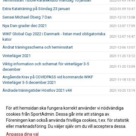
Terminsstart Tibble Karateklubb måndag 10 januari
2022-01-09 14:49
Extra Kataträning på Söndag 23 januari
2022-01-09 10:47
Sensei Michael Öberg 7 Dan
2021-12-10 13:08
Nya Dan-grader dec 2021
2021-12-07 17:09
WIKF Global Cup 2022 i Danmark - listan med obligatoriska
2021-12-07 14:47
kator
Ändrat träningsschema och terminsstart
2021-12-06 13:07
Vinterläger 2021
2021-11-25 13:12
Viktig information och schemat för vinterläger 3-5
2021-11-25 13:09
december
Angående Krav på COVIDPASS vid kommande WIKF
2021-11-18 13:10
Vinterläger 3-5 december 2021
Ändrade träningstider Höstlov 2021 v44
2021-10-25 13:19
Tibble Karateklubb
2021-10-24 09:43
Välkomna till vår nya hemsida !
För att hemsidan ska fungera korrekt använder vi nödvändiga
2021-09-28 10:02
cookies från SportAdmin. Dessa går inte att stänga av.
Graderingsträningar för vuxna höstterminen 2021
2021-08-22 13:20
Föreningen kan också använda frivilliga cookies, t.ex. för statistik
eller marknadsföring. Du väljer själv om du vill acceptera dessa.
Anpassa dina val