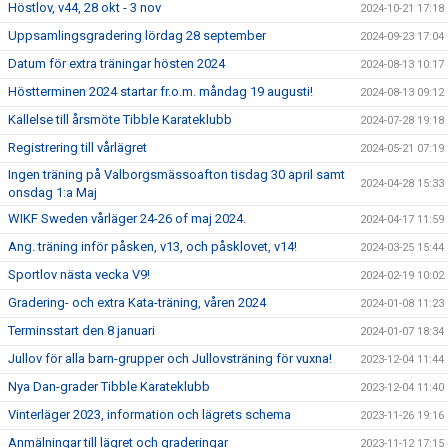
Höstlov, v44, 28 okt - 3 nov
2024-10-21 17:18
Uppsamlingsgradering lördag 28 september
2024-09-23 17:04
Datum för extra träningar hösten 2024
2024-08-13 10:17
Höstterminen 2024 startar fr.o.m. måndag 19 augusti!
2024-08-13 09:12
Kallelse till årsmöte Tibble Karateklubb
2024-07-28 19:18
Registrering till vårlägret
2024-05-21 07:19
Ingen träning på Valborgsmässoafton tisdag 30 april samt
2024-04-28 15:33
onsdag 1:a Maj
WIKF Sweden vårläger 24-26 of maj 2024.
2024-04-17 11:59
Ang. träning inför påsken, v13, och påsklovet, v14!
2024-03-25 15:44
Sportlov nästa vecka V9!
2024-02-19 10:02
Gradering- och extra Kata-träning, våren 2024
2024-01-08 11:23
Terminsstart den 8 januari
2024-01-07 18:34
Jullov för alla barn-grupper och Jullovsträning för vuxna!
2023-12-04 11:44
Nya Dan-grader Tibble Karateklubb
2023-12-04 11:40
Vinterläger 2023, information och lägrets schema
2023-11-26 19:16
Anmälningar till lägret och graderingar
2023-11-12 17:15