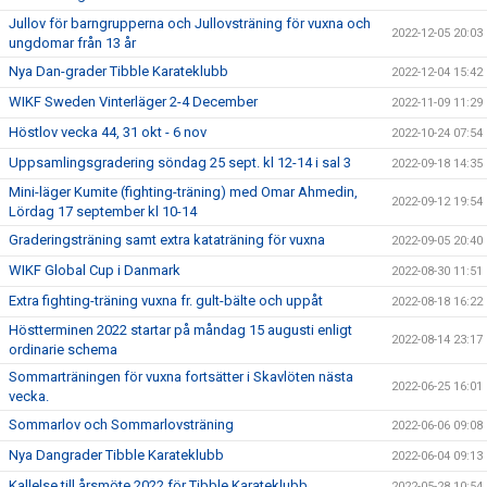
Jullov för barngrupperna och Jullovsträning för vuxna och
2022-12-05 20:03
ungdomar från 13 år
Nya Dan-grader Tibble Karateklubb
2022-12-04 15:42
WIKF Sweden Vinterläger 2-4 December
2022-11-09 11:29
Höstlov vecka 44, 31 okt - 6 nov
2022-10-24 07:54
Uppsamlingsgradering söndag 25 sept. kl 12-14 i sal 3
2022-09-18 14:35
Mini-läger Kumite (fighting-träning) med Omar Ahmedin,
2022-09-12 19:54
Lördag 17 september kl 10-14
Graderingsträning samt extra kataträning för vuxna
2022-09-05 20:40
WIKF Global Cup i Danmark
2022-08-30 11:51
Extra fighting-träning vuxna fr. gult-bälte och uppåt
2022-08-18 16:22
Höstterminen 2022 startar på måndag 15 augusti enligt
2022-08-14 23:17
ordinarie schema
Sommarträningen för vuxna fortsätter i Skavlöten nästa
2022-06-25 16:01
vecka.
Sommarlov och Sommarlovsträning
2022-06-06 09:08
Nya Dangrader Tibble Karateklubb
2022-06-04 09:13
Kallelse till årsmöte 2022 för Tibble Karateklubb
2022-05-28 10:54