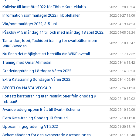
Kallelse till årsmöte 2022 för Tibble Karateklubb
2022-05-28 10:54
Information sommarläger 2022 i Tibblehallen
2022-05-27 19:00
Vår/sommarläger 2022, 3-5 juni
2022-04-19 14:23
Påsklov v15 måndag 11 till och med måndag 18 april 2022
2022-04-05 08:24
Tanto-dori, Idori, Tachidori träning för svartbälten inom
2022-03-18 18:47
WIKF Sweden
Nu finns det möjlighet att beställa din WIKF overall
2022-03-17 12:32
Träning med Omar Ahmedin
2022-03-16 15:42
Graderingsträning Lördagar Våren 2022
2022-03-14 09:53
Extra Kataträning Söndagar Våren 2022
2022-03-14 09:49
SPORTLOV NÄSTA VECKA 9
2022-02-24 11:23
Fortsatt karateträning utan restriktioner från onsdag 9
2022-02-10 12:02
februari!
Avancerade gruppen Blått till Svart - Schema
2022-02-10 12:00
Extra Kata-träning Söndag 13 februari
2022-02-10 11:58
Uppsamlingsgradering VT 2022
2022-01-30 16:19
Schemaändring för den avancerade vuxengruppen
2022-01-11 13:40