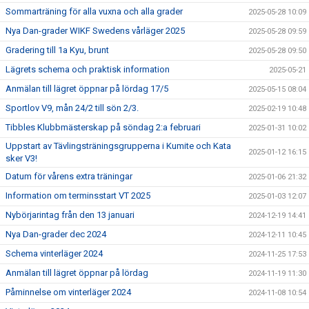
Sommarträning för alla vuxna och alla grader
2025-05-28 10:09
Nya Dan-grader WIKF Swedens vårläger 2025
2025-05-28 09:59
Gradering till 1a Kyu, brunt
2025-05-28 09:50
Lägrets schema och praktisk information
2025-05-21
Anmälan till lägret öppnar på lördag 17/5
2025-05-15 08:04
Sportlov V9, mån 24/2 till sön 2/3.
2025-02-19 10:48
Tibbles Klubbmästerskap på söndag 2:a februari
2025-01-31 10:02
Uppstart av Tävlingsträningsgrupperna i Kumite och Kata
2025-01-12 16:15
sker V3!
Datum för vårens extra träningar
2025-01-06 21:32
Information om terminsstart VT 2025
2025-01-03 12:07
Nybörjarintag från den 13 januari
2024-12-19 14:41
Nya Dan-grader dec 2024
2024-12-11 10:45
Schema vinterläger 2024
2024-11-25 17:53
Anmälan till lägret öppnar på lördag
2024-11-19 11:30
Påminnelse om vinterläger 2024
2024-11-08 10:54