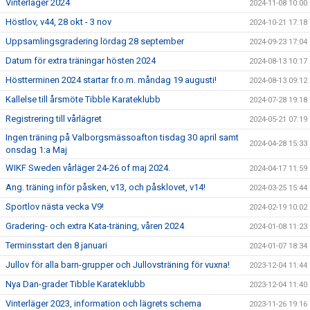
Vinterläger 2024
2024-11-08 10:00
Höstlov, v44, 28 okt - 3 nov
2024-10-21 17:18
Uppsamlingsgradering lördag 28 september
2024-09-23 17:04
Datum för extra träningar hösten 2024
2024-08-13 10:17
Höstterminen 2024 startar fr.o.m. måndag 19 augusti!
2024-08-13 09:12
Kallelse till årsmöte Tibble Karateklubb
2024-07-28 19:18
Registrering till vårlägret
2024-05-21 07:19
Ingen träning på Valborgsmässoafton tisdag 30 april samt
2024-04-28 15:33
onsdag 1:a Maj
WIKF Sweden vårläger 24-26 of maj 2024.
2024-04-17 11:59
Ang. träning inför påsken, v13, och påsklovet, v14!
2024-03-25 15:44
Sportlov nästa vecka V9!
2024-02-19 10:02
Gradering- och extra Kata-träning, våren 2024
2024-01-08 11:23
Terminsstart den 8 januari
2024-01-07 18:34
Jullov för alla barn-grupper och Jullovsträning för vuxna!
2023-12-04 11:44
Nya Dan-grader Tibble Karateklubb
2023-12-04 11:40
Vinterläger 2023, information och lägrets schema
2023-11-26 19:16