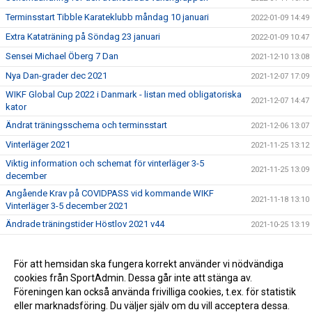
Terminsstart Tibble Karateklubb måndag 10 januari
2022-01-09 14:49
Extra Kataträning på Söndag 23 januari
2022-01-09 10:47
Sensei Michael Öberg 7 Dan
2021-12-10 13:08
Nya Dan-grader dec 2021
2021-12-07 17:09
WIKF Global Cup 2022 i Danmark - listan med obligatoriska
2021-12-07 14:47
kator
Ändrat träningsschema och terminsstart
2021-12-06 13:07
Vinterläger 2021
2021-11-25 13:12
Viktig information och schemat för vinterläger 3-5
2021-11-25 13:09
december
Angående Krav på COVIDPASS vid kommande WIKF
2021-11-18 13:10
Vinterläger 3-5 december 2021
Ändrade träningstider Höstlov 2021 v44
2021-10-25 13:19
Tibble Karateklubb
2021-10-24 09:43
Välkomna till vår nya hemsida !
För att hemsidan ska fungera korrekt använder vi nödvändiga
2021-09-28 10:02
cookies från SportAdmin. Dessa går inte att stänga av.
Graderingsträningar för vuxna höstterminen 2021
2021-08-22 13:20
Föreningen kan också använda frivilliga cookies, t.ex. för statistik
eller marknadsföring. Du väljer själv om du vill acceptera dessa.