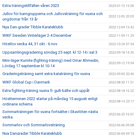
Extra träningstillfällen våren 2023
2023-01-15 15:00
Jullov för barngrupperna och Jullovsträning för vuxna och
2022-12-05 20:03
ungdomar från 13 år
Nya Dan-grader Tibble Karateklubb
2022-12-04 15:42
WIKF Sweden Vinterläger 2-4 December
2022-11-09 11:29
Höstlov vecka 44, 31 okt - 6 nov
2022-10-24 07:54
Uppsamlingsgradering söndag 25 sept. kl 12-14 i sal 3
2022-09-18 14:35
Mini-läger Kumite (fighting-träning) med Omar Ahmedin,
2022-09-12 19:54
Lördag 17 september kl 10-14
Graderingsträning samt extra kataträning för vuxna
2022-09-05 20:40
WIKF Global Cup i Danmark
2022-08-30 11:51
Extra fighting-träning vuxna fr. gult-bälte och uppåt
2022-08-18 16:22
Höstterminen 2022 startar på måndag 15 augusti enligt
2022-08-14 23:17
ordinarie schema
Sommarträningen för vuxna fortsätter i Skavlöten nästa
2022-06-25 16:01
vecka.
Sommarlov och Sommarlovsträning
2022-06-06 09:08
Nya Dangrader Tibble Karateklubb
2022-06-04 09:13