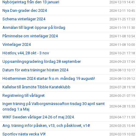
Nybörjarintag från den 13 januari
2024-12-19 14:41
Nya Dan-grader dec 2024
2024-12-11 10:45
Schema vinterläger 2024
2024-11-25 17:53
Anmälan till lägret öppnar på lördag
2024-11-19 11:30
Påminnelse om vinterläger 2024
2024-11-08 10:54
Vinterläger 2024
2024-11-08 10:00
Höstlov, v44, 28 okt - 3 nov
2024-10-21 17:18
Uppsamlingsgradering lördag 28 september
2024-09-23 17:04
Datum för extra träningar hösten 2024
2024-08-13 10:17
Höstterminen 2024 startar fr.o.m. måndag 19 augusti!
2024-08-13 09:12
Kallelse till årsmöte Tibble Karateklubb
2024-07-28 19:18
Registrering till vårlägret
2024-05-21 07:19
Ingen träning på Valborgsmässoafton tisdag 30 april samt
2024-04-28 15:33
onsdag 1:a Maj
WIKF Sweden vårläger 24-26 of maj 2024.
2024-04-17 11:59
Ang. träning inför påsken, v13, och påsklovet, v14!
2024-03-25 15:44
Sportlov nästa vecka V9!
2024-02-19 10:02