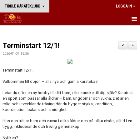
TIBBLE KARATEKLUBB
LOGGA IN
START
Terminstart 12/1!
BÖRJA TRÄNA
<
>
2026-01-07 15:56
NYHETER
Terminstart 12/1!
TRÄNING
Välkommen till dojon – alla nya och gamla karatekas!
WADORYU KARATE
Letar du efter en ny hobby till ditt barn, eller kanske till dig själv? Karate är
en sport som passar alla åldrar – barn, ungdomar och vuxna. Det är en
KLUBBEN
rolig och utvecklande träning där du bygger styrka, kondition,
koordination, balans och smidighet.
WEBBSHOP
Hos oss tränar barn och vuxna i olika åldrar och på olika nivåer, alltid i en
trygg, inkluderande och trevlig gemenskap
Nyfiken?