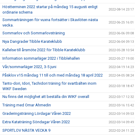
Höstterminen 2022 startar på måndag 15 augusti enligt
2022-08-14 23:17
ordinarie schema
Sommarträningen för vuxna fortsätter i Skavlöten nästa
2022-06-25 16:01
vecka.
Sommarlov och Sommarlovsträning
2022-06-06 09:08
Nya Dangrader Tibble Karateklubb
2022-06-04 09:13
Kallelse till årsmöte 2022 för Tibble Karateklubb
2022-05-28 10:54
Information sommarläger 2022 i Tibblehallen
2022-05-27 19:00
Vår/sommarläger 2022, 3-5 juni
2022-04-19 14:23
Påsklov v15 måndag 11 till och med måndag 18 april 2022
2022-04-05 08:24
Tanto-dori, Idori, Tachidori träning för svartbälten inom
2022-03-18 18:47
WIKF Sweden
Nu finns det möjlighet att beställa din WIKF overall
2022-03-17 12:32
Träning med Omar Ahmedin
2022-03-16 15:42
Graderingsträning Lördagar Våren 2022
2022-03-14 09:53
Extra Kataträning Söndagar Våren 2022
2022-03-14 09:49
SPORTLOV NÄSTA VECKA 9
2022-02-24 11:23