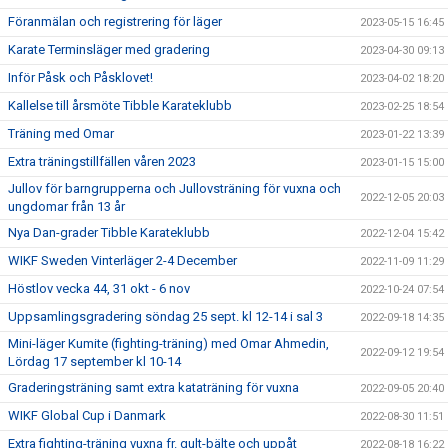
Föranmälan och registrering för läger
2023-05-15 16:45
Karate Terminsläger med gradering
2023-04-30 09:13
Inför Påsk och Påsklovet!
2023-04-02 18:20
Kallelse till årsmöte Tibble Karateklubb
2023-02-25 18:54
Träning med Omar
2023-01-22 13:39
Extra träningstillfällen våren 2023
2023-01-15 15:00
Jullov för barngrupperna och Jullovsträning för vuxna och
2022-12-05 20:03
ungdomar från 13 år
Nya Dan-grader Tibble Karateklubb
2022-12-04 15:42
WIKF Sweden Vinterläger 2-4 December
2022-11-09 11:29
Höstlov vecka 44, 31 okt - 6 nov
2022-10-24 07:54
Uppsamlingsgradering söndag 25 sept. kl 12-14 i sal 3
2022-09-18 14:35
Mini-läger Kumite (fighting-träning) med Omar Ahmedin,
2022-09-12 19:54
Lördag 17 september kl 10-14
Graderingsträning samt extra kataträning för vuxna
2022-09-05 20:40
WIKF Global Cup i Danmark
2022-08-30 11:51
Extra fighting-träning vuxna fr. gult-bälte och uppåt
2022-08-18 16:22