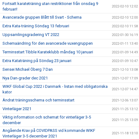
Fortsatt karateträning utan restriktioner från onsdag 9
2022-02-10 12:02
februari!
Avancerade gruppen Blått till Svart - Schema
2022-02-10 12:00
Extra Kata-träning Söndag 13 februari
2022-02-10 11:58
Uppsamlingsgradering VT 2022
2022-01-30 16:19
Schemaändring för den avancerade vuxengruppen
2022-01-11 13:40
Terminsstart Tibble Karateklubb måndag 10 januari
2022-01-09 14:49
Extra Kataträning på Söndag 23 januari
2022-01-09 10:47
Sensei Michael Öberg 7 Dan
2021-12-10 13:08
Nya Dan-grader dec 2021
2021-12-07 17:09
WIKF Global Cup 2022 i Danmark - listan med obligatoriska
2021-12-07 14:47
kator
Ändrat träningsschema och terminsstart
2021-12-06 13:07
Vinterläger 2021
2021-11-25 13:12
Viktig information och schemat för vinterläger 3-5
2021-11-25 13:09
december
Angående Krav på COVIDPASS vid kommande WIKF
2021-11-18 13:10
Vinterläger 3-5 december 2021