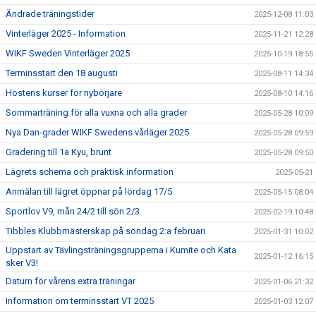
Ändrade träningstider
2025-12-08 11:03
Vinterläger 2025 - Information
2025-11-21 12:28
WIKF Sweden Vinterläger 2025
2025-10-19 18:55
Terminsstart den 18 augusti
2025-08-11 14:34
Höstens kurser för nybörjare
2025-08-10 14:16
Sommarträning för alla vuxna och alla grader
2025-05-28 10:09
Nya Dan-grader WIKF Swedens vårläger 2025
2025-05-28 09:59
Gradering till 1a Kyu, brunt
2025-05-28 09:50
Lägrets schema och praktisk information
2025-05-21
Anmälan till lägret öppnar på lördag 17/5
2025-05-15 08:04
Sportlov V9, mån 24/2 till sön 2/3.
2025-02-19 10:48
Tibbles Klubbmästerskap på söndag 2:a februari
2025-01-31 10:02
Uppstart av Tävlingsträningsgrupperna i Kumite och Kata
2025-01-12 16:15
sker V3!
Datum för vårens extra träningar
2025-01-06 21:32
Information om terminsstart VT 2025
2025-01-03 12:07