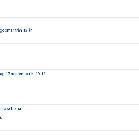
ngdomar från 13 år
dag 17 september kl 10-14
narie schema
a.