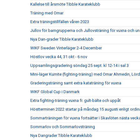
Kallelse till årsmöte Tibble Karateklubb
Träning med Omar
Extra träningstillfällen våren 2023
Jullov för barngrupperna och Jullovsträning för vuxna och u
Nya Dan-grader Tibble Karateklubb
WIKF Sweden Vinterläger 2-4 December
Höstlov vecka 44, 31 okt - 6 nov
Uppsamlingsgradering söndag 25 sept. kl 12-14 i sal 3
Mini-läger Kumite (fighting-träning) med Omar Ahmedin, Lör
Graderingsträning samt extra kataträning för vuxna
WIKF Global Cup i Danmark
Extra fighting-träning vuxna fr. gult-bälte och uppåt
Höstterminen 2022 startar på måndag 15 augusti enligt ordi
Sommarträningen för vuxna fortsätter i Skavlöten nästa veck
Sommarlov och Sommarlovsträning
Nya Dangrader Tibble Karateklubb