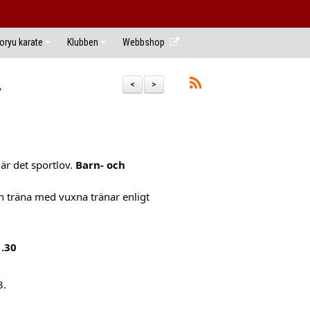
ryu karate
Klubben
Webbshop
.
<
>
är det sportlov.
Barn- och
n träna med vuxna tränar enligt
1.30
3.