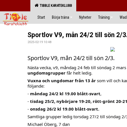
TIBBLE KARATEKLUBB
Start
Börja träna
Nyheter
Träning
Wado
Sportlov V9, mån 24/2 till sön 2/3
2025-02-19 10:48
Sportlov V9, mån 24/2 till sön 2/3.
Nästa vecka, v9, måndag 24 feb till söndag 2 mars 
ungdomsgrupper
får helt ledig.
Vuxna och ungdomar från 13 år
som vill och ka
följande:
-
måndag 24/2 kl 19.00 blått-svart
,
-
tisdag 25/2, nybörjare 19-20, rött-grönt 20-2
-
onsdag 26/2 kl 19.00 blått-svart.
Samtliga grupper ledig torsdag 27/2 till söndag 2/
Michael Öberg, 7 dan