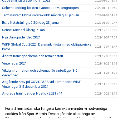
Uppsamlingsgradering VT 2022
2022-01-30 16:19
Schemaändring för den avancerade vuxengruppen
2022-01-11 13:40
Terminsstart Tibble Karateklubb måndag 10 januari
2022-01-09 14:49
Extra Kataträning på Söndag 23 januari
2022-01-09 10:47
Sensei Michael Öberg 7 Dan
2021-12-10 13:08
Nya Dan-grader dec 2021
2021-12-07 17:09
WIKF Global Cup 2022 i Danmark - listan med obligatoriska
2021-12-07 14:47
kator
Ändrat träningsschema och terminsstart
2021-12-06 13:07
Vinterläger 2021
2021-11-25 13:12
Viktig information och schemat för vinterläger 3-5
2021-11-25 13:09
december
Angående Krav på COVIDPASS vid kommande WIKF
2021-11-18 13:10
Vinterläger 3-5 december 2021
Ändrade träningstider Höstlov 2021 v44
2021-10-25 13:19
Tibble Karateklubb
2021-10-24 09:43
Välkomna till vår nya hemsida !
För att hemsidan ska fungera korrekt använder vi nödvändiga
2021-09-28 10:02
cookies från SportAdmin. Dessa går inte att stänga av.
Graderingsträningar för vuxna höstterminen 2021
2021-08-22 13:20