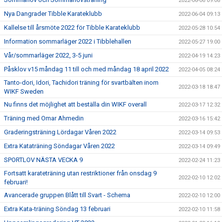
2022-06-06 09:08
Nya Dangrader Tibble Karateklubb
2022-06-04 09:13
Kallelse till årsmöte 2022 för Tibble Karateklubb
2022-05-28 10:54
Information sommarläger 2022 i Tibblehallen
2022-05-27 19:00
Vår/sommarläger 2022, 3-5 juni
2022-04-19 14:23
Påsklov v15 måndag 11 till och med måndag 18 april 2022
2022-04-05 08:24
Tanto-dori, Idori, Tachidori träning för svartbälten inom
2022-03-18 18:47
WIKF Sweden
Nu finns det möjlighet att beställa din WIKF overall
2022-03-17 12:32
Träning med Omar Ahmedin
2022-03-16 15:42
Graderingsträning Lördagar Våren 2022
2022-03-14 09:53
Extra Kataträning Söndagar Våren 2022
2022-03-14 09:49
SPORTLOV NÄSTA VECKA 9
2022-02-24 11:23
Fortsatt karateträning utan restriktioner från onsdag 9
2022-02-10 12:02
februari!
Avancerade gruppen Blått till Svart - Schema
2022-02-10 12:00
Extra Kata-träning Söndag 13 februari
2022-02-10 11:58