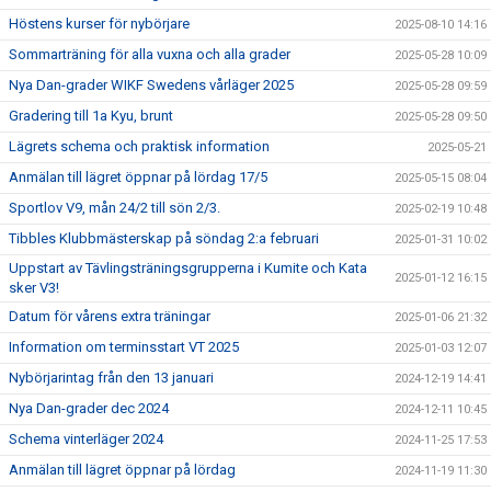
Höstens kurser för nybörjare
2025-08-10 14:16
Sommarträning för alla vuxna och alla grader
2025-05-28 10:09
Nya Dan-grader WIKF Swedens vårläger 2025
2025-05-28 09:59
Gradering till 1a Kyu, brunt
2025-05-28 09:50
Lägrets schema och praktisk information
2025-05-21
Anmälan till lägret öppnar på lördag 17/5
2025-05-15 08:04
Sportlov V9, mån 24/2 till sön 2/3.
2025-02-19 10:48
Tibbles Klubbmästerskap på söndag 2:a februari
2025-01-31 10:02
Uppstart av Tävlingsträningsgrupperna i Kumite och Kata
2025-01-12 16:15
sker V3!
Datum för vårens extra träningar
2025-01-06 21:32
Information om terminsstart VT 2025
2025-01-03 12:07
Nybörjarintag från den 13 januari
2024-12-19 14:41
Nya Dan-grader dec 2024
2024-12-11 10:45
Schema vinterläger 2024
2024-11-25 17:53
Anmälan till lägret öppnar på lördag
2024-11-19 11:30