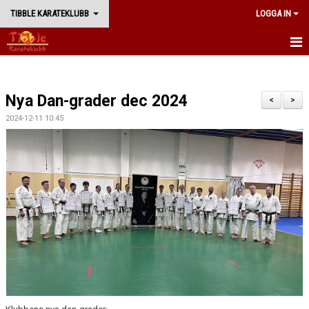
TIBBLE KARATEKLUBB
LOGGA IN
START
Nya Dan-grader dec 2024
BÖRJA TRÄNA
<
>
2024-12-11 10:45
NYHETER
TRÄNING
WADORYU KARATE
KLUBBEN
WEBBSHOP