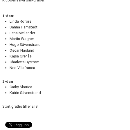
Klubbens nya dan-grader:
1-dan:
Linda Rofors
Sanna Hamstedt
Lena Mellander
Martin Wagner
Hugo Sävenstrand
Oscar Näslund
Kajsa Grenås
Charlotta Byström
Neo Villafranca
2-dan
Cathy Skarica
Katrin Sävenstrand.
Stort grattis till er alla!