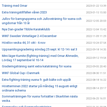
Träning med Omar
2023-01-22 13:39
Extra träningstillfällen våren 2023
2023-01-15 15:00
Jullov för barngrupperna och Jullovsträning för vuxna och
2022-12-05 20:03
ungdomar från 13 år
Nya Dan-grader Tibble Karateklubb
2022-12-04 15:42
WIKF Sweden Vinterläger 2-4 December
2022-11-09 11:29
Höstlov vecka 44, 31 okt - 6 nov
2022-10-24 07:54
Uppsamlingsgradering söndag 25 sept. kl 12-14 i sal 3
2022-09-18 14:35
Mini-läger Kumite (fighting-träning) med Omar Ahmedin,
2022-09-12 19:54
Lördag 17 september kl 10-14
Graderingsträning samt extra kataträning för vuxna
2022-09-05 20:40
WIKF Global Cup i Danmark
2022-08-30 11:51
Extra fighting-träning vuxna fr. gult-bälte och uppåt
2022-08-18 16:22
Höstterminen 2022 startar på måndag 15 augusti enligt
2022-08-14 23:17
ordinarie schema
Sommarträningen för vuxna fortsätter i Skavlöten nästa
2022-06-25 16:01
vecka.
Sommarlov och Sommarlovsträning