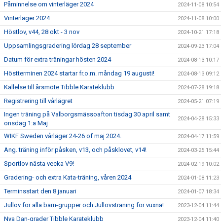
Påminnelse om vinterläger 2024
2024-11-08 10:54
Vinterläger 2024
2024-11-08 10:00
Höstlov, v44, 28 okt - 3 nov
2024-10-21 17:18
Uppsamlingsgradering lördag 28 september
2024-09-23 17:04
Datum för extra träningar hösten 2024
2024-08-13 10:17
Höstterminen 2024 startar fr.o.m. måndag 19 augusti!
2024-08-13 09:12
Kallelse till årsmöte Tibble Karateklubb
2024-07-28 19:18
Registrering till vårlägret
2024-05-21 07:19
Ingen träning på Valborgsmässoafton tisdag 30 april samt
2024-04-28 15:33
onsdag 1:a Maj
WIKF Sweden vårläger 24-26 of maj 2024.
2024-04-17 11:59
Ang. träning inför påsken, v13, och påsklovet, v14!
2024-03-25 15:44
Sportlov nästa vecka V9!
2024-02-19 10:02
Gradering- och extra Kata-träning, våren 2024
2024-01-08 11:23
Terminsstart den 8 januari
2024-01-07 18:34
Jullov för alla barn-grupper och Jullovsträning för vuxna!
2023-12-04 11:44
Nya Dan-grader Tibble Karateklubb
2023-12-04 11:40